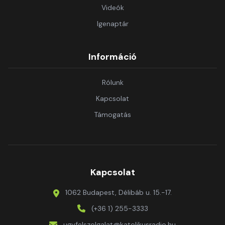
Videók
Igenaptár
Információ
Rólunk
Kapcsolat
Támogatás
Kapcsolat
1062 Budapest, Délibáb u. 15.-17.
(+36 1) 255-3333
ugyfelszolgalat@katolikusradio.hu