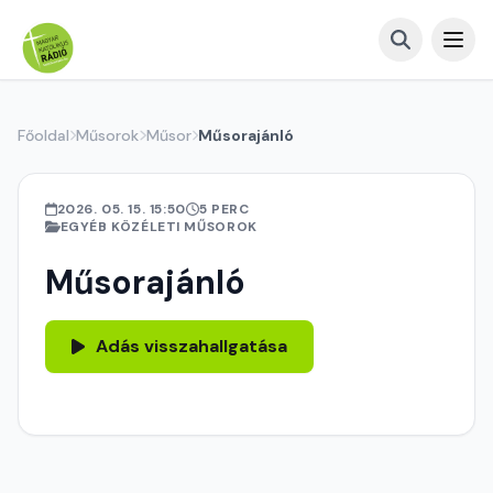
Főoldal
Műsorok
Műsor
Műsorajánló
2026. 05. 15. 15:50
5 PERC
EGYÉB KÖZÉLETI MŰSOROK
Műsorajánló
Adás visszahallgatása