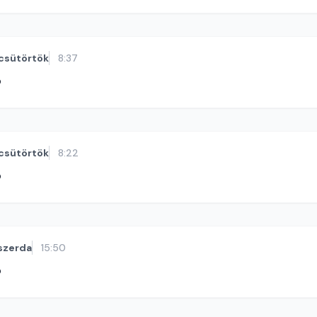
csütörtök
8:37
ó
csütörtök
8:22
ó
szerda
15:50
ó