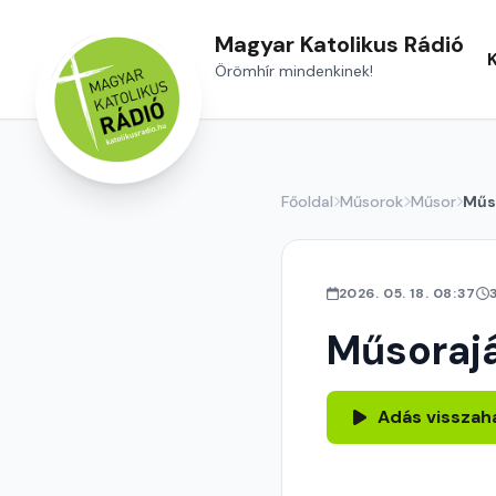
Magyar Katolikus Rádió
Örömhír mindenkinek!
Főoldal
Műsorok
Műsor
Műs
2026. 05. 18. 08:37
Műsoraj
Adás visszah