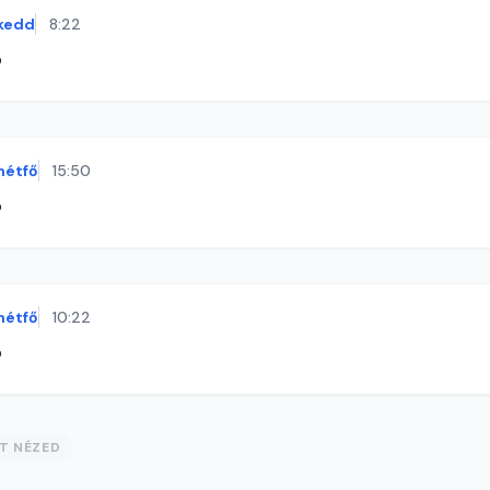
kedd
8:22
ó
hétfő
15:50
ó
hétfő
10:22
ó
ST NÉZED