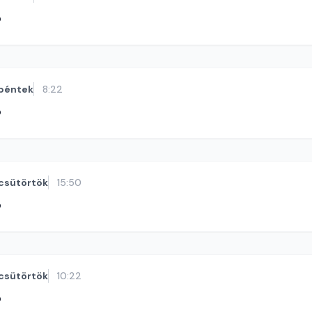
ó
péntek
8:22
ó
csütörtök
15:50
ó
csütörtök
10:22
ó