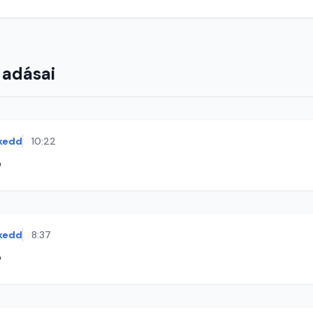
 adásai
kedd
10:22
ó
kedd
8:37
ó