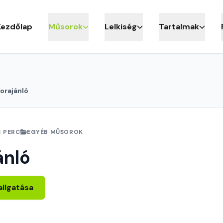
Kezdőlap
Műsorok
Lelkiség
Tartalmak
orajánló
3 PERC
EGYÉB MŰSOROK
ánló
allgatása