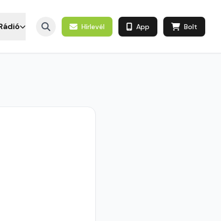
Rádió
Hírlevél
App
Bolt