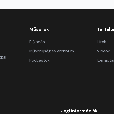
Műsorok
Tartal
Élő adás
Hírek
Műsorújság és archívum
Videók
kkal
Podcastok
Igenaptá
Jogi információk