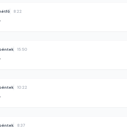
hétfő
8:22
ó
péntek
15:50
ó
péntek
10:22
ó
péntek
8:37