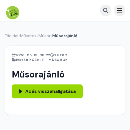
Főoldal
Műsorok
Műsor
Műsorajánló
2026. 05. 15. 08:22
3 PERC
EGYÉB KÖZÉLETI MŰSOROK
Műsorajánló
Adás visszahallgatása