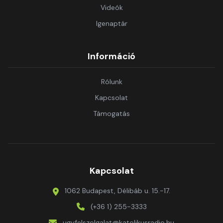
Videók
Igenaptár
Információ
Rólunk
Kapcsolat
Támogatás
Kapcsolat
1062 Budapest, Délibáb u. 15.-17.
(+36 1) 255-3333
ugyfelszolgalat@katolikusradio.hu