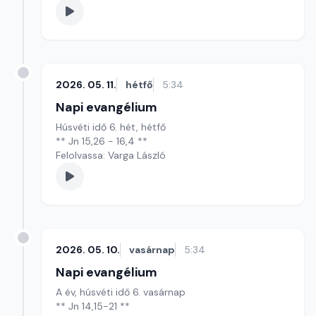
2026. 05. 11.
hétfő
5:34
Napi evangélium
Húsvéti idő 6. hét, hétfő
** Jn 15,26 - 16,4 **
Felolvassa: Varga László
2026. 05. 10.
vasárnap
5:34
Napi evangélium
A év, húsvéti idő 6. vasárnap
** Jn 14,15-21 **