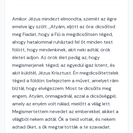
Amikor Jézus mindezt elmondta, szemét az égre
emelve így szólt: ,,Atyám, eljött az óra: dicsőítsd
meg Fiadat, hogy a Fiú is megdicsőítsen téged,
ahogy hatalommal ruháztad fel őt minden test
fölött, hogy mindenkinek, akit neki adtál, örök
életet adjon. Az örök élet pedig az, hogy
megismerjenek téged, az egyedül igaz Istent, és
akit küldtél, Jézus Krisztust. Én megdicsőítettelek
téged a földön: befejeztem a művet, amelyet rám
bíztál, hogy elvégezzem. Most te dicsőíts meg
engem, Atyám, önmagadnál, azzal a dicsőséggel,
amely az enyém volt nálad, mielőtt a világ lett.
Megismertettem nevedet az emberekkel, akiket a
világból nekem adtál. Ők a tieid voltak, és nekem
adtad őket, s ők megtartották a te szavadat.