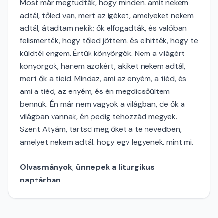
Most már megtudták, hogy minden, amit nekem
adtál, tőled van, mert az igéket, amelyeket nekem
adtál, átadtam nekik; ők elfogadták, és valóban
felismerték, hogy tőled jöttem, és elhitték, hogy te
küldtél engem. Értük könyörgök. Nem a világért
könyörgök, hanem azokért, akiket nekem adtál,
mert ők a tieid. Mindaz, ami az enyém, a tiéd, és
ami a tiéd, az enyém, és én megdicsőültem
bennük. Én már nem vagyok a világban, de ők a
világban vannak, én pedig tehozzád megyek.
Szent Atyám, tartsd meg őket a te nevedben,
amelyet nekem adtál, hogy egy legyenek, mint mi.
Olvasmányok, ünnepek a liturgikus
naptárban.