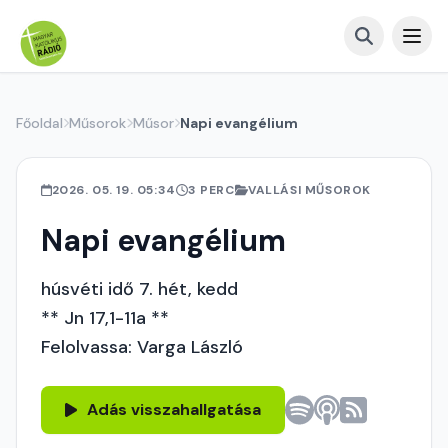
Főoldal
Műsorok
Műsor
Napi evangélium
2026. 05. 19. 05:34
3 PERC
VALLÁSI MŰSOROK
Napi evangélium
húsvéti idő 7. hét, kedd
** Jn 17,1-11a **
Felolvassa: Varga László
Adás visszahallgatása