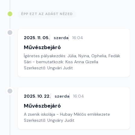
ÉPP EZT AZ ADÁST NÉZED
2025. 11. 05.
szerda
16:04
Művészbejáró
Ígéretes pályakezdés: Júlia, Nyina, Ophelia, Fedák
Sári - bemutatkozik: Kiss Anna Gizella
Szerkesztő: Ungvári Judit
2025. 10. 22.
szerda
16:04
Művészbejáró
A zsenik iskolája - Hubay Miklós emlékezete
Szerkesztő: Ungváry Judit