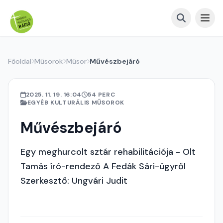
Főoldal
Műsorok
Műsor
Művészbejáró
2025. 11. 19. 16:04
54 PERC
EGYÉB KULTURÁLIS MŰSOROK
Művészbejáró
Egy meghurcolt sztár rehabilitációja - Olt
Tamás író-rendező A Fedák Sári-ügyről
Szerkesztő: Ungvári Judit