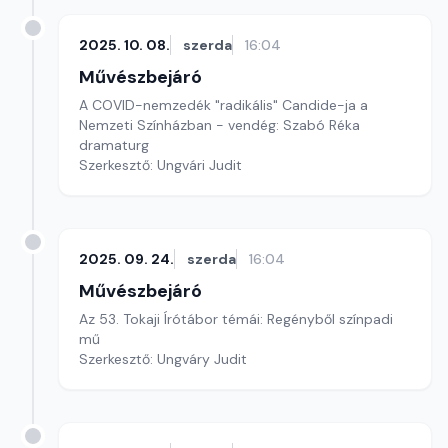
2025. 10. 08.
szerda
16:04
Művészbejáró
A COVID-nemzedék "radikális" Candide-ja a
Nemzeti Színházban - vendég: Szabó Réka
dramaturg
Szerkesztő: Ungvári Judit
2025. 09. 24.
szerda
16:04
Művészbejáró
Az 53. Tokaji Írótábor témái: Regényből színpadi
mű
Szerkesztő: Ungváry Judit