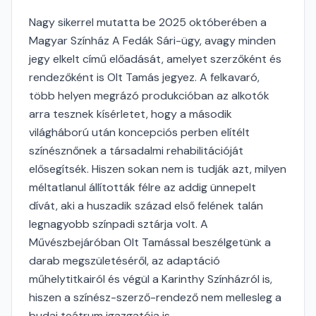
Nagy sikerrel mutatta be 2025 októberében a
Magyar Színház A Fedák Sári-ügy, avagy minden
jegy elkelt című előadását, amelyet szerzőként és
rendezőként is Olt Tamás jegyez. A felkavaró,
több helyen megrázó produkcióban az alkotók
arra tesznek kísérletet, hogy a második
világháború után koncepciós perben elítélt
színésznőnek a társadalmi rehabilitációját
elősegítsék. Hiszen sokan nem is tudják azt, milyen
méltatlanul állították félre az addig ünnepelt
dívát, aki a huszadik század első felének talán
legnagyobb színpadi sztárja volt. A
Művészbejáróban Olt Tamással beszélgetünk a
darab megszületéséről, az adaptáció
műhelytitkairól és végül a Karinthy Színházról is,
hiszen a színész-szerző-rendező nem mellesleg a
budai teátrum igazgatója is.