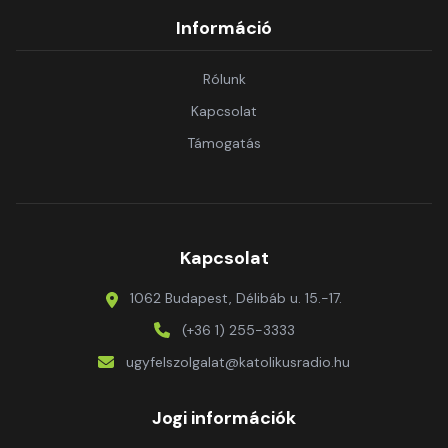
Információ
Rólunk
Kapcsolat
Támogatás
Kapcsolat
1062 Budapest, Délibáb u. 15.-17.
(+36 1) 255-3333
ugyfelszolgalat@katolikusradio.hu
Jogi információk