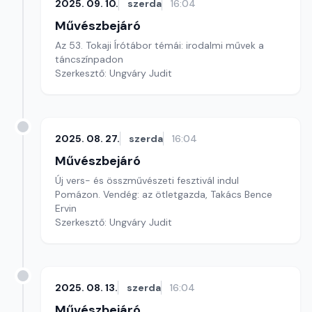
2025. 09. 10.
szerda
16:04
Művészbejáró
Az 53. Tokaji Írótábor témái: irodalmi művek a
táncszínpadon
Szerkesztő: Ungváry Judit
2025. 08. 27.
szerda
16:04
Művészbejáró
Új vers- és összművészeti fesztivál indul
Pomázon. Vendég: az ötletgazda, Takács Bence
Ervin
Szerkesztő: Ungváry Judit
2025. 08. 13.
szerda
16:04
Művészbejáró