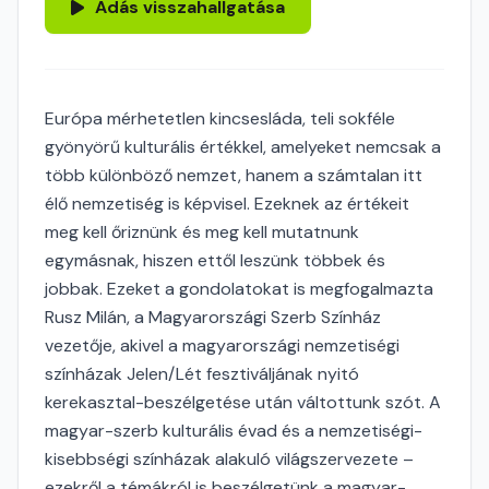
Adás visszahallgatása
Európa mérhetetlen kincsesláda, teli sokféle
gyönyörű kulturális értékkel, amelyeket nemcsak a
több különböző nemzet, hanem a számtalan itt
élő nemzetiség is képvisel. Ezeknek az értékeit
meg kell őriznünk és meg kell mutatnunk
egymásnak, hiszen ettől leszünk többek és
jobbak. Ezeket a gondolatokat is megfogalmazta
Rusz Milán, a Magyarországi Szerb Színház
vezetője, akivel a magyarországi nemzetiségi
színházak Jelen/Lét fesztiváljának nyitó
kerekasztal-beszélgetése után váltottunk szót. A
magyar-szerb kulturális évad és a nemzetiségi-
kisebbségi színházak alakuló világszervezete –
ezekről a témákról is beszélgetünk a magyar-