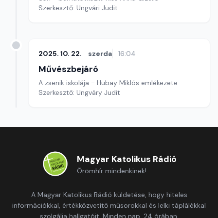
Szerkesztő: Ungvári Judit
2025. 10. 22.
szerda
16:04
Művészbejáró
A zsenik iskolája - Hubay Miklós emlékezete
Szerkesztő: Ungváry Judit
Magyar Katolikus Rádió
Örömhír mindenkinek!
A Magyar Katolikus Rádió küldetése, hogy hiteles
információkkal, értékközvetítő műsorokkal és lelki táplálékkal
szolgálja hallgatóit. Minden nap, 24 órában.