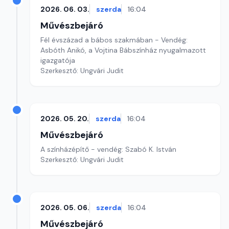
2026. 06. 03.
szerda
16:04
Művészbejáró
Fél évszázad a bábos szakmában - Vendég:
Asbóth Anikó, a Vojtina Bábszínház nyugalmazott
igazgatója
Szerkesztő: Ungvári Judit
2026. 05. 20.
szerda
16:04
Művészbejáró
A színházépítő - vendég: Szabó K. István
Szerkesztő: Ungvári Judit
2026. 05. 06.
szerda
16:04
Művészbejáró