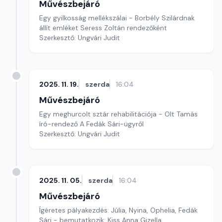
Művészbejáró
Egy gyilkosság mellékszálai - Borbély Szilárdnak
állít emléket Seress Zoltán rendezőként
Szerkesztő: Ungvári Judit
2025. 11. 19.
szerda
16:04
Művészbejáró
Egy meghurcolt sztár rehabilitációja - Olt Tamás
író-rendező A Fedák Sári-ügyről
Szerkesztő: Ungvári Judit
2025. 11. 05.
szerda
16:04
Művészbejáró
Ígéretes pályakezdés: Júlia, Nyina, Ophelia, Fedák
Sári - bemutatkozik: Kiss Anna Gizella