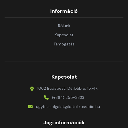
Információ
Rólunk
Kapcsolat
Támogatás
Kapcsolat
1062 Budapest, Délibáb u. 15.-17.
(+36 1) 255-3333
ugyfelszolgalat@katolikusradio.hu
Jogi információk