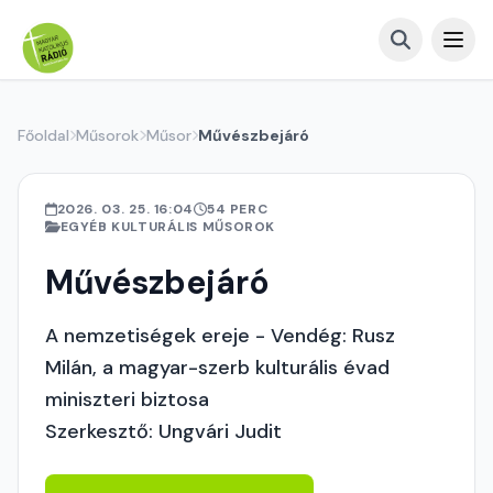
Főoldal
Műsorok
Műsor
Művészbejáró
2026. 03. 25. 16:04
54 PERC
EGYÉB KULTURÁLIS MŰSOROK
Művészbejáró
A nemzetiségek ereje - Vendég: Rusz
Milán, a magyar-szerb kulturális évad
miniszteri biztosa
Szerkesztő: Ungvári Judit