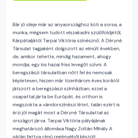
Bár jó ideje már az anyaországhoz köti a sorsa, a
munka, mégsem tudott elszakadni szülőföldjétől,
Kárpátaljától Tarpai Viktória színésznő. A Déryné
Társulat tagjaként dolgozott az elmúlt években,
de, amikor tehette, mindig hazament, ahogy
mondja, egy kis hazai friss levegőt szívni. A
beregszászi társulatban nőtt fel és nemcsak
képletesen, hiszen már tizenhárom éves korától
játszott a beregszászi színházban, ezzel a
csapattal járta be Európát, és otthon is
megszokta a vándorszínészi létet, talán ezért is
érzi jól magát most a Déryné Társulattal az
országot járva. Tarpai Viktória pályájának
meghatározó állomása Nagy Zoltán Mihály A
sátán fattya című regényéből készült