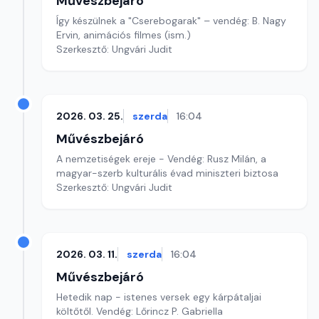
Művészbejáró
Így készülnek a "Cserebogarak" – vendég: B. Nagy
Ervin, animációs filmes (ism.)
Szerkesztő: Ungvári Judit
2026. 03. 25.
szerda
16:04
Művészbejáró
A nemzetiségek ereje - Vendég: Rusz Milán, a
magyar-szerb kulturális évad miniszteri biztosa
Szerkesztő: Ungvári Judit
2026. 03. 11.
szerda
16:04
Művészbejáró
Hetedik nap - istenes versek egy kárpátaljai
költőtől. Vendég: Lőrincz P. Gabriella