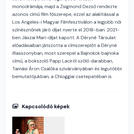
monodrámája, majd a Zsigmond Dezső rendezte
azonos című film főszerepe, ezzel az alakítással a
Los Angeles-i Magyar Filmfesztiválon a legjobb női
színésznőnek járó díjat nyerte el 2018–ban. 2021-
ben Jászai Mari-díjat kapott. A Déryné Társulat
előadásaiban játszotta a címszereplőt a Déryné
ifiasszonyban, most szerepel a Bajnokok bajnoka
című, a bokszoló Papp Laciról szóló darabban,
Tamási Áron Csalóka szivárványában és legutóbbi
bemutatójukban, a Chioggiai csetepatéban is.
Kapcsolódó képek