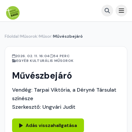
Főoldal
Műsorok
Műsor
Művészbejáró
2026. 02. 11. 16:04
54 PERC
EGYÉB KULTURÁLIS MŰSOROK
Művészbejáró
Vendég: Tarpai Viktória, a Déryné Társulat
színésze
Szerkesztő: Ungvári Judit
Adás visszahallgatása