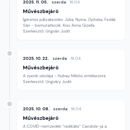
2025. 11. 05.
szerda
16:04
Művészbejáró
Ígéretes pályakezdés: Júlia, Nyina, Ophelia, Fedák
Sári - bemutatkozik: Kiss Anna Gizella
Szerkesztő: Ungvári Judit
2025. 10. 22.
szerda
16:04
Művészbejáró
A zsenik iskolája - Hubay Miklós emlékezete
Szerkesztő: Ungváry Judit
2025. 10. 08.
szerda
16:04
Művészbejáró
A COVID-nemzedék "radikális" Candide-ja a