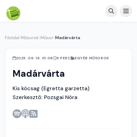
Főoldal
Műsorok
Műsor
Madárvárta
2025. 09. 19. 10:08
5 PERC
EGYÉB MŰSOROK
Madárvárta
Kis kócsag (Egretta garzetta)
Szerkesztő: Pozsgai Nóra