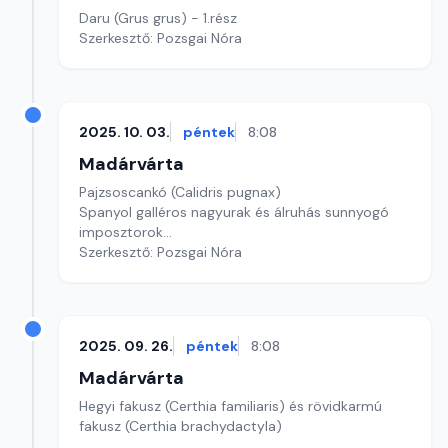
Daru (Grus grus) - 1.rész
Szerkesztő: Pozsgai Nóra
2025. 10. 03.
péntek
8:08
Madárvárta
Pajzsoscankó (Calidris pugnax)
Spanyol galléros nagyurak és álruhás sunnyogó
imposztorok...
Szerkesztő: Pozsgai Nóra
2025. 09. 26.
péntek
8:08
Madárvárta
Hegyi fakusz (Certhia familiaris) és rövidkarmú
fakusz (Certhia brachydactyla)