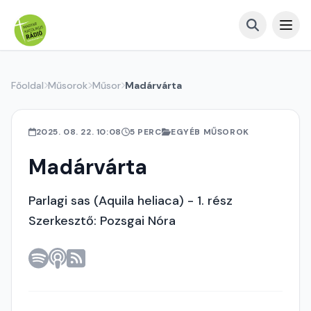
Főoldal
Műsorok
Műsor
Madárvárta
2025. 08. 22. 10:08
5 PERC
EGYÉB MŰSOROK
Madárvárta
Parlagi sas (Aquila heliaca) - 1. rész
Szerkesztő: Pozsgai Nóra