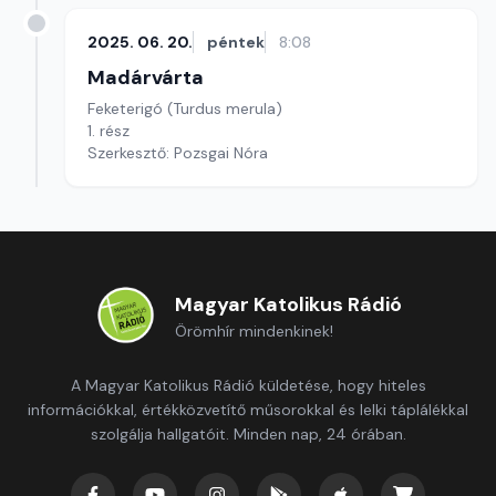
2025. 06. 20.
péntek
8:08
Madárvárta
Feketerigó (Turdus merula)
1. rész
Szerkesztő: Pozsgai Nóra
Magyar Katolikus Rádió
Örömhír mindenkinek!
A Magyar Katolikus Rádió küldetése, hogy hiteles
információkkal, értékközvetítő műsorokkal és lelki táplálékkal
szolgálja hallgatóit. Minden nap, 24 órában.