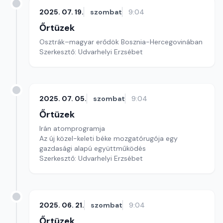
2025. 07. 19.
szombat
9:04
Őrtüzek
Osztrák–magyar erődök Bosznia-Hercegovinában
Szerkesztő: Udvarhelyi Erzsébet
2025. 07. 05.
szombat
9:04
Őrtüzek
Irán atomprogramja
Az új közel-keleti béke mozgatórugója egy
gazdasági alapú együttműködés
Szerkesztő: Udvarhelyi Erzsébet
2025. 06. 21.
szombat
9:04
Őrtüzek