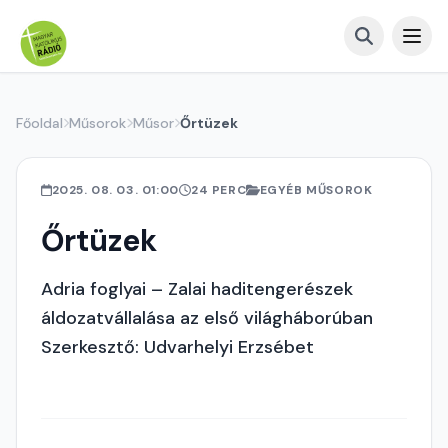
Főoldal
Műsorok
Műsor
Őrtüzek
2025. 08. 03. 01:00
24 PERC
EGYÉB MŰSOROK
Őrtüzek
Adria foglyai – Zalai haditengerészek
áldozatvállalása az első világháborúban
Szerkesztő: Udvarhelyi Erzsébet