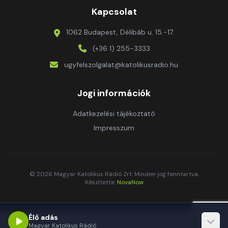
Kapcsolat
1062 Budapest, Délibáb u. 15.-17.
(+36 1) 255-3333
ugyfelszolgalat@katolikusradio.hu
Jogi információk
Adatkezelési tájékoztató
Impresszum
© 2026 Magyar Katolikus Rádió Zrt. Minden jog fenntartva.
Készítette:
NovaNow
Élő adás
Magyar Katolikus Rádió