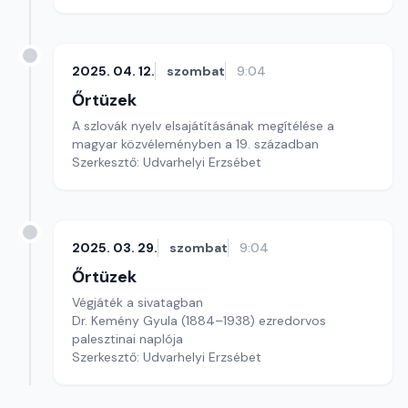
2025. 04. 12.
szombat
9:04
Őrtüzek
A szlovák nyelv elsajátításának megítélése a
magyar közvéleményben a 19. században
Szerkesztő: Udvarhelyi Erzsébet
2025. 03. 29.
szombat
9:04
Őrtüzek
Végjáték a sivatagban
Dr. Kemény Gyula (1884–1938) ezredorvos
palesztinai naplója
Szerkesztő: Udvarhelyi Erzsébet