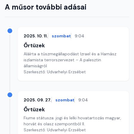
A műsor további adásai
2025. 10. 11.
szombat
9:04
Őrtüzek
Aláírta a túszmegállapodást Izrael és a Hamász
iszlamista terrorszervezet – A palesztin
államiságról
Szerkesztő: Udvarhelyi Erzsébet
2025. 09. 27.
szombat
9:04
Őrtüzek
Fiume státusza: jogi és lelki hovatartozás magyar,
horvát és olasz szempontból II.
Szerkesztő: Udvarhelyi Erzsébet