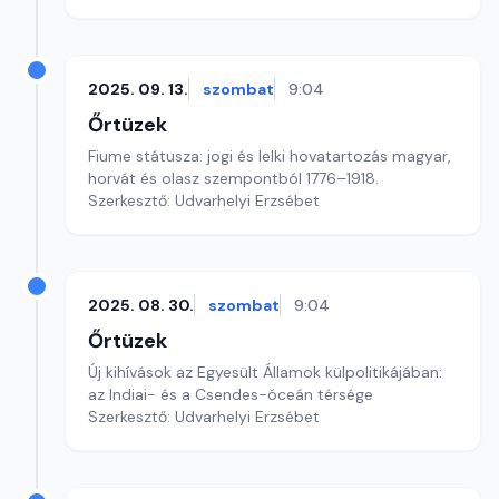
2025. 09. 13.
szombat
9:04
Őrtüzek
Fiume státusza: jogi és lelki hovatartozás magyar,
horvát és olasz szempontból 1776–1918.
Szerkesztő: Udvarhelyi Erzsébet
2025. 08. 30.
szombat
9:04
Őrtüzek
Új kihívások az Egyesült Államok külpolitikájában:
az Indiai- és a Csendes-óceán térsége
Szerkesztő: Udvarhelyi Erzsébet