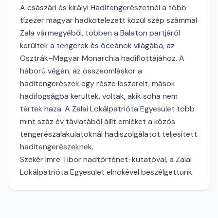
A császári és királyi Haditengerészetnél a több
tízezer magyar hadkötelezett közül szép számmal
Zala vármegyéből, többen a Balaton partjáról
kerültek a tengerek és óceánok világába, az
Osztrák–Magyar Monarchia hadiflottájához. A
háború végén, az összeomláskor a
haditengerészek egy része leszerelt, mások
hadifogságba kerültek, voltak, akik soha nem
tértek haza. A Zalai Lokálpatrióta Egyesület több
mint száz év távlatából állít emléket a közös
tengerészalakulatoknál hadiszolgálatot teljesített
haditengerészeknek.
Szekér Imre Tibor hadtörténet-kutatóval, a Zalai
Lokálpatrióta Egyesület elnökével beszélgettünk.