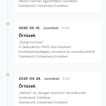
Három nemzet együttélése Fiumében
Szerkesztő: Udvarhelyi Erzsébet
2025. 05. 10.
szombat
9:04
Őrtüzek
„Flying Fortress”
A Zalaszántón 1945-ben lezuhant
bombázórepülőgép roncsairól és személyzetéről
Szerkesztő: Udvarhelyi Erzsébet
2025. 04. 26.
szombat
9:04
Őrtüzek
„Inkluzív” és „Nyugat-konform” kormányzási
törekvések Szíriában
Szerkesztő: Udvarhelyi Erzsébet