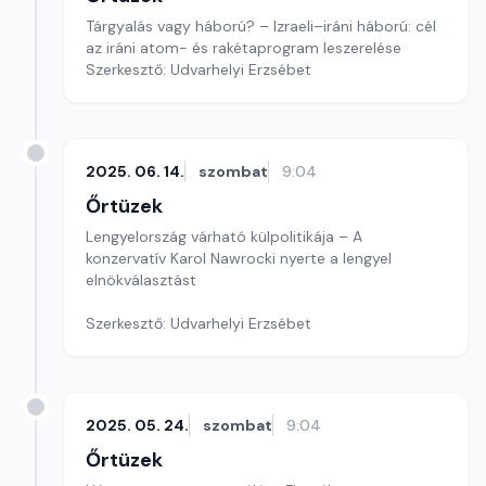
Tárgyalás vagy háború? – Izraeli–iráni háború: cél
az iráni atom- és rakétaprogram leszerelése
Szerkesztő: Udvarhelyi Erzsébet
2025. 06. 14.
szombat
9:04
Őrtüzek
Lengyelország várható külpolitikája – A
konzervatív Karol Nawrocki nyerte a lengyel
elnökválasztást
Szerkesztő: Udvarhelyi Erzsébet
2025. 05. 24.
szombat
9:04
Őrtüzek