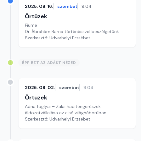
2025. 08. 16.
szombat
9:04
Őrtüzek
Fiume
Dr. Ábrahám Barna történésszel beszélgetünk.
Szerkesztő: Udvarhelyi Erzsébet
ÉPP EZT AZ ADÁST NÉZED
2025. 08. 02.
szombat
9:04
Őrtüzek
Adria foglyai – Zalai haditengerészek
áldozatvállalása az első világháborúban
Szerkesztő: Udvarhelyi Erzsébet