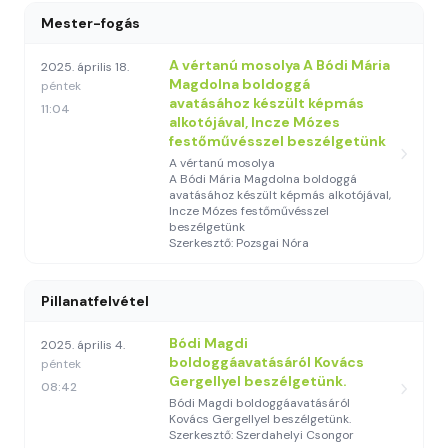
Mester-fogás
A vértanú mosolya A Bódi Mária
2025. április 18.
Magdolna boldoggá
péntek
avatásához készült képmás
11:04
alkotójával, Incze Mózes
festőművésszel beszélgetünk
A vértanú mosolya
A Bódi Mária Magdolna boldoggá
avatásához készült képmás alkotójával,
Incze Mózes festőművésszel
beszélgetünk
Szerkesztő: Pozsgai Nóra
Pillanatfelvétel
Bódi Magdi
2025. április 4.
boldoggáavatásáról Kovács
péntek
Gergellyel beszélgetünk.
08:42
Bódi Magdi boldoggáavatásáról
Kovács Gergellyel beszélgetünk.
Szerkesztő: Szerdahelyi Csongor