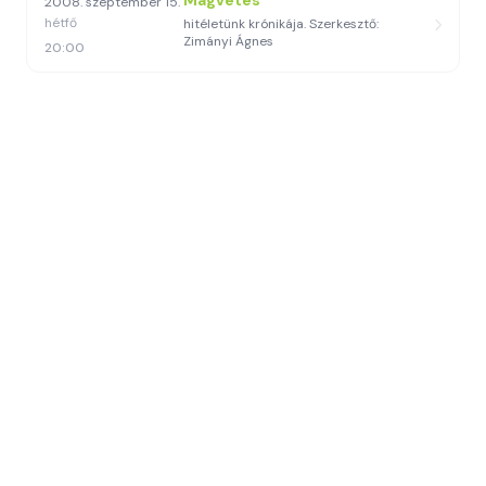
Magvetés
2008. szeptember 15.
hétfő
hitéletünk krónikája. Szerkesztő:
Zimányi Ágnes
20:00