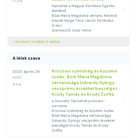
17:04
fejezetek a Magyar Katolikus Egyház
életéből
Bódi Mária Magdolna vértanú életéről
beszél Varga Tibor László történész.
3.rész
Szerkesztő: Soós Viktor
a műsor további 3 adása
A lélek szava
Krisztusi szelídség és küzdeni
2025. április 28.
tudás: Bódi Mária Magdolna
hétfő
vértanúsága Udvardy György
11:04
veszprémi érsekkel beszélget
Krúdy Tamás és Krúdy Zsófia.
a Szociális Testvérek podcast-
sorozata
Krisztusi szelídség és küzdeni tudás:
Bódi Mária Magdolna vértanúsága
Udvardy György veszprémi érsekkel
beszélget Krúdy Tamás és Krúdy
Zsófia.