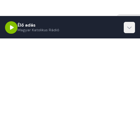
Élő adás
Magyar Katolikus Rádió
Magyar Katolikus Rádió
Örömhír mindenkinek!
A Magyar Katolikus Rádió küldetése, hogy hiteles
információkkal, értékközvetítő műsorokkal és lelki táplálékkal
szolgálja hallgatóit. Minden nap, 24 órában.