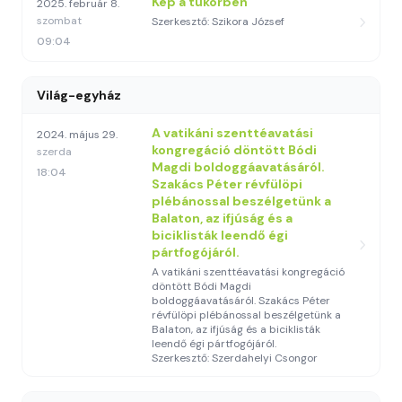
Kép a tükörben
2025. február 8.
szombat
Szerkesztő: Szikora József
09:04
Világ-egyház
A vatikáni szenttéavatási
2024. május 29.
kongregáció döntött Bódi
szerda
Magdi boldoggáavatásáról.
18:04
Szakács Péter révfülöpi
plébánossal beszélgetünk a
Balaton, az ifjúság és a
biciklisták leendő égi
pártfogójáról.
A vatikáni szenttéavatási kongregáció
döntött Bódi Magdi
boldoggáavatásáról. Szakács Péter
révfülöpi plébánossal beszélgetünk a
Balaton, az ifjúság és a biciklisták
leendő égi pártfogójáról.
Szerkesztő: Szerdahelyi Csongor