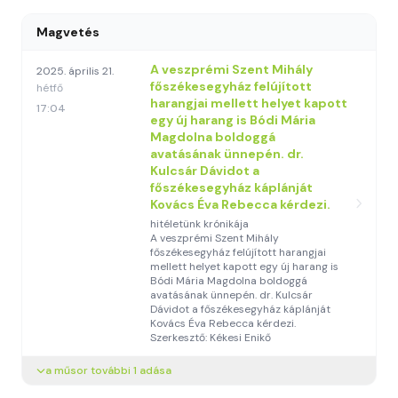
Magvetés
A veszprémi Szent Mihály
2025. április 21.
főszékesegyház felújított
hétfő
harangjai mellett helyet kapott
17:04
egy új harang is Bódi Mária
Magdolna boldoggá
avatásának ünnepén. dr.
Kulcsár Dávidot a
főszékesegyház káplánját
Kovács Éva Rebecca kérdezi.
hitéletünk krónikája
A veszprémi Szent Mihály
főszékesegyház felújított harangjai
mellett helyet kapott egy új harang is
Bódi Mária Magdolna boldoggá
avatásának ünnepén. dr. Kulcsár
Dávidot a főszékesegyház káplánját
Kovács Éva Rebecca kérdezi.
Szerkesztő: Kékesi Enikő
a műsor további 1 adása