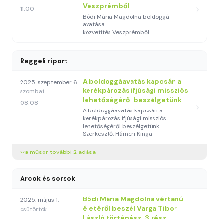
Veszprémből
11:00
Bódi Mária Magdolna boldoggá
avatása
közvetítés Veszprémből
Reggeli riport
A boldoggáavatás kapcsán a
2025. szeptember 6.
kerékpározás ifjúsági missziós
szombat
lehetőségéről beszélgetünk
08:08
A boldoggáavatás kapcsán a
kerékpározás ifjúsági missziós
lehetőségéről beszélgetünk
Szerkesztő: Hámori Kinga
a műsor további 2 adása
Arcok és sorsok
Bódi Mária Magdolna vértanú
2025. május 1.
életéről beszél Varga Tibor
csütörtök
László történész. 3.rész