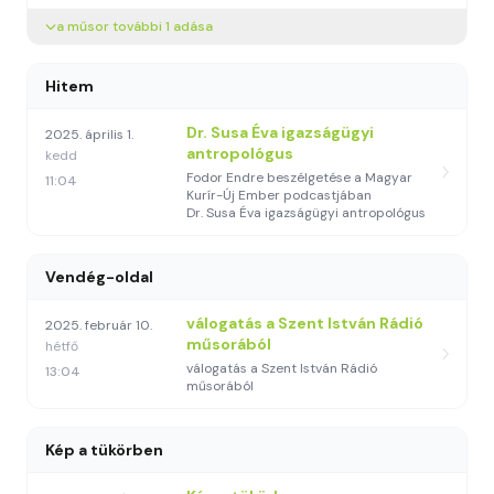
a műsor további 1 adása
Hitem
Dr. Susa Éva igazságügyi
2025. április 1.
antropológus
kedd
Fodor Endre beszélgetése a Magyar
11:04
Kurír-Új Ember podcastjában
Dr. Susa Éva igazságügyi antropológus
Vendég-oldal
válogatás a Szent István Rádió
2025. február 10.
műsorából
hétfő
válogatás a Szent István Rádió
13:04
műsorából
Kép a tükörben