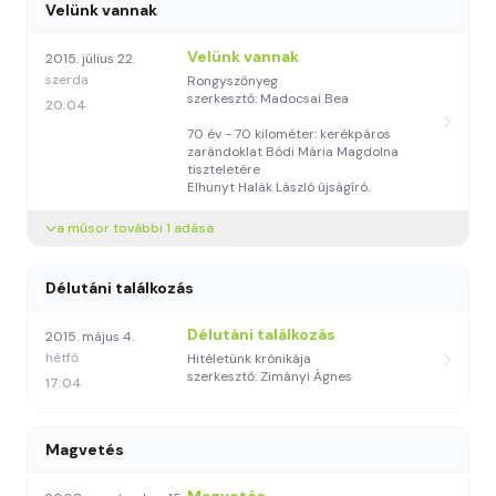
Velünk vannak
Velünk vannak
2015. július 22.
szerda
Rongyszőnyeg
szerkesztő: Madocsai Bea
20:04
70 év - 70 kilométer: kerékpáros
zarándoklat Bódi Mária Magdolna
tiszteletére
Elhunyt Halák László újságíró.
a műsor további 1 adása
Délutáni találkozás
Délutáni találkozás
2015. május 4.
hétfő
Hitéletünk krónikája
szerkesztő: Zimányi Ágnes
17:04
Magvetés