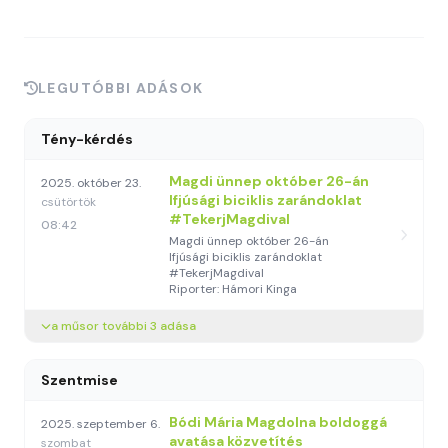
LEGUTÓBBI ADÁSOK
Tény-kérdés
Magdi ünnep október 26-án
2025. október 23.
Ifjúsági biciklis zarándoklat
csütörtök
#TekerjMagdival
08:42
Magdi ünnep október 26-án
Ifjúsági biciklis zarándoklat
#TekerjMagdival
Riporter: Hámori Kinga
a műsor további 3 adása
Szentmise
Bódi Mária Magdolna boldoggá
2025. szeptember 6.
avatása közvetítés
szombat