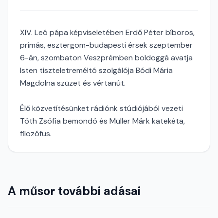
XIV. Leó pápa képviseletében Erdő Péter bíboros,
prímás, esztergom-budapesti érsek szeptember
6-án, szombaton Veszprémben boldoggá avatja
Isten tiszteletreméltó szolgálója Bódi Mária
Magdolna szüzet és vértanút.
Élő közvetítésünket rádiónk stúdiójából vezeti
Tóth Zsófia bemondó és Müller Márk katekéta,
filozófus.
A műsor további adásai