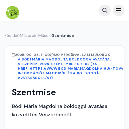
Főoldal
Műsorok
Műsor
Szentmise
2025. 09. 06. 11:00
120 PERC
VALLÁSI MŰSOROK
A BÓDI MÁRIA MAGDOLNA BOLDOGGÁ AVATÁSA:
VESZPRÉM, 2025. SZEPTEMBER 6.<BR> (<A
HREF=HTTPS://WWW.BODIMARIAMAGDOLNA.HU/>TOVÁBB
INFORMÁCIÓK MAGDIRÓL ÉS A BOLDOGGÁ
AVATÁSÁRÓL</A>)
Szentmise
Bódi Mária Magdolna boldoggá avatása
közvetítés Veszprémből