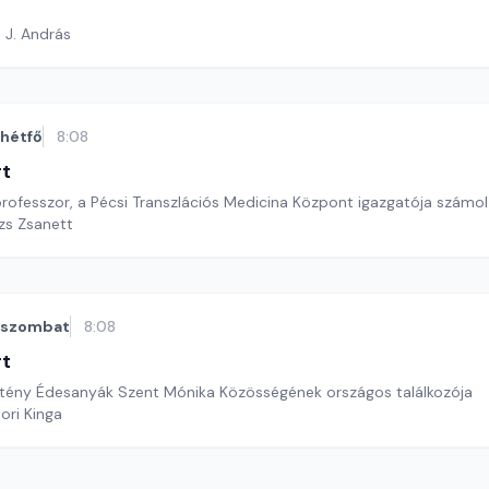
 J. András
hétfő
8:08
rt
professzor, a Pécsi Transzlációs Medicina Központ igazgatója számol
ázs Zsanett
szombat
8:08
rt
ztény Édesanyák Szent Mónika Közösségének országos találkozója
ori Kinga