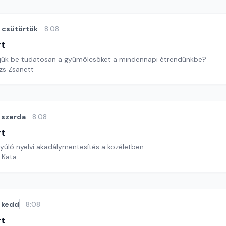
csütörtök
8:08
rt
etjük be tudatosan a gyümölcsöket a mindennapi étrendünkbe?
ázs Zsanett
szerda
8:08
rt
yúló nyelvi akadálymentesítés a közéletben
i Kata
kedd
8:08
rt