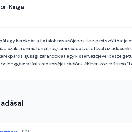
ori Kinga
nál egy kerékpár a fiatalok missziójához illetve mi szólíthatja
ád szalézi animátorral, regnumi csapatvezetővel az adásunkk
rékpáros ifjúsági zarándoklat egyik szervezőjével beszélgetü
boldoggáavatási szentmiséjét rádiónk élőben közvetíti ma 11 
 adásai
szombat
8:08