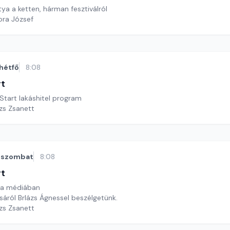
ya a ketten, hárman fesztiválról
ora József
hétfő
8:08
rt
Start lakáshitel program
ázs Zsanett
szombat
8:08
rt
a a médiában
áról Brlázs Ágnessel beszélgetünk.
ázs Zsanett