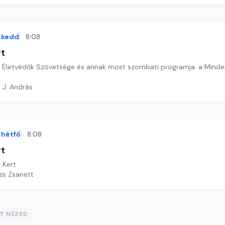
kedd
8:08
rt
! Életvédők Szövetsége és annak most szombati programja: a Minden
 J. András
hétfő
8:08
rt
i Kert
ázs Zsanett
ST NÉZED