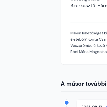
Szerkesztő: Hám
Milyen lehetőséget kí
életéből? Konta Csan
Veszprémbe érkező ke
Bódi Mária Magdolna 
A műsor további
2025. 09. 13.