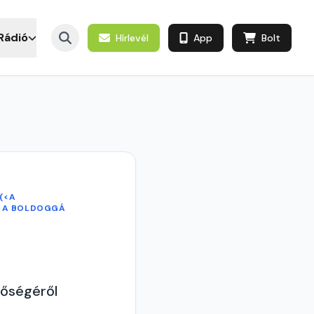
Rádió
Hírlevél
App
Bolt
(<A
S A BOLDOGGÁ
tőségéről