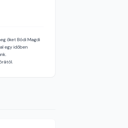
 meg őket Bódi Magdi
al egy időben
nk.
órától.