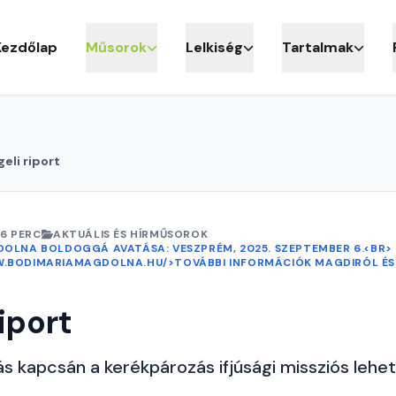
Kezdőlap
Műsorok
Lelkiség
Tartalmak
eli riport
6 PERC
AKTUÁLIS ÉS HÍRMŰSOROK
DOLNA BOLDOGGÁ AVATÁSA: VESZPRÉM, 2025. SZEPTEMBER 6.<BR> 
W.BODIMARIAMAGDOLNA.HU/>TOVÁBBI INFORMÁCIÓK MAGDIRÓL É
iport
s kapcsán a kerékpározás ifjúsági missziós lehe