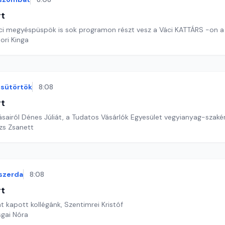
rt
ci megyéspüspök is sok programon részt vesz a Váci KATTÁRS -on a
ori Kinga
sütörtök
8:08
rt
sairól Dénes Júliát, a Tudatos Vásárlók Egyesület vegyianyag-szakér
ázs Zsanett
szerda
8:08
rt
at kapott kollégánk, Szentimrei Kristóf
sgai Nóra