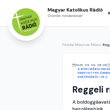
Magyar Katolikus Rádió
Örömhír mindenkinek!
Főoldal
Műsorok
Műsor
Regg
2025. 09. 06. 08:08
A BÓDI MÁRIA MAG
HREF=HTTPS://WW
AVATÁSÁRÓL</A>)
Reggeli r
A boldoggáavatá
beszélgetünk