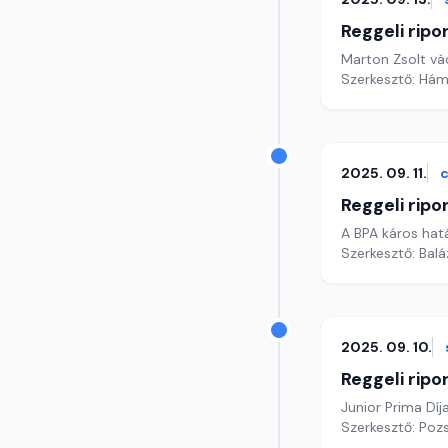
Reggeli ripo
Marton Zsolt vá
Szerkesztő: Hám
2025. 09. 11.
c
Reggeli ripo
A BPA káros hatá
Szerkesztő: Bal
2025. 09. 10.
Reggeli ripo
Junior Prima Díj
Szerkesztő: Poz