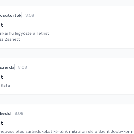
csütörtök
8:08
rt
ikai fiú legyőzte a Tetrist
ázs Zsanett
szerda
8:08
rt
i Kata
kedd
8:08
rt
t népviseletes zarándokokat kértünk mikrofon elé a Szent Jobb-körm