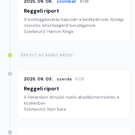
2025. 09. 06.
szombat
8:08
Reggeli riport
A boldoggáavatás kapcsán a kerékpározás ifjúsági
missziós lehetőségéről beszélgetünk
Szerkesztő: Hámori Kinga
ÉPP EZT AZ ADÁST NÉZED
2025. 09. 03.
szerda
8:08
Reggeli riport
A Határokon átnyúló nyelvi akadálymentesítés a
közéletben
Szerkesztő: Nyíri Kata