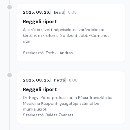
2025. 08. 26.
kedd
8:08
Reggeli riport
Ajakról érkezett népviseletes zarándokokat
kértünk mikrofon elé a Szent Jobb-körmenet
után.
Szerkesztő: Tóth J. András
2025. 08. 25.
hétfő
8:08
Reggeli riport
Dr. Hegyi Péter professzor, a Pécsi Transzlációs
Medicina Központ igazgatója számol be
munkájukról.
Szerkesztő: Balázs Zsanett