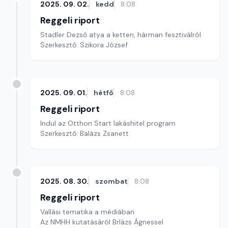
2025. 09. 02.
kedd
8:08
Reggeli riport
Stadler Dezső atya a ketten, hárman fesztiválról
Szerkesztő: Szikora József
2025. 09. 01.
hétfő
8:08
Reggeli riport
Indul az Otthon Start lakáshitel program
Szerkesztő: Balázs Zsanett
2025. 08. 30.
szombat
8:08
Reggeli riport
Vallási tematika a médiában
Az NMHH kutatásáról Brlázs Ágnessel