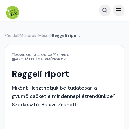
Főoldal
Műsorok
Műsor
Reggeli riport
2025. 09. 04. 08:08
7 PERC
AKTUÁLIS ÉS HÍRMŰSOROK
Reggeli riport
Miként illeszthetjük be tudatosan a
gyümölcsöket a mindennapi étrendünkbe?
Szerkesztő: Balázs Zsanett