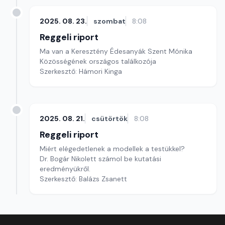
2025. 08. 23.
szombat
8:08
Reggeli riport
Ma van a Keresztény Édesanyák Szent Mónika
Közösségének országos találkozója
Szerkesztő: Hámori Kinga
2025. 08. 21.
csütörtök
8:08
Reggeli riport
Miért elégedetlenek a modellek a testükkel?
Dr. Bogár Nikolett számol be kutatási
eredményükről.
Szerkesztő: Balázs Zsanett