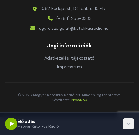
1062 Budapest, Délibáb u. 15.-17.
(+36 1) 255-3333
ugyfelszolgalat@katolikusradio.hu
Jogi információk
Adatkezelési tájékoztató
Impresszum
© 2026 Magyar Katolikus Rádió Zrt. Minden jog fenntartva.
Készítette:
NovaNow
Élő adás
Magyar Katolikus Rádió