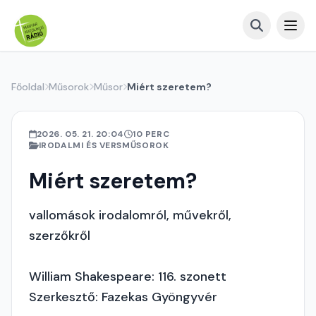
Főoldal
Műsorok
Műsor
Miért szeretem?
2026. 05. 21. 20:04
10 PERC
IRODALMI ÉS VERSMŰSOROK
Miért szeretem?
vallomások irodalomról, művekről,
szerzőkről
William Shakespeare: 116. szonett
Szerkesztő: Fazekas Gyöngyvér