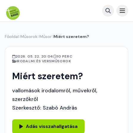
Főoldal
Műsorok
Műsor
Miért szeretem?
2026. 05. 22. 20:04
10 PERC
IRODALMI ÉS VERSMŰSOROK
Miért szeretem?
vallomások irodalomról, művekről,
szerzőkről
Szerkesztő: Szabó András
Adás visszahallgatása