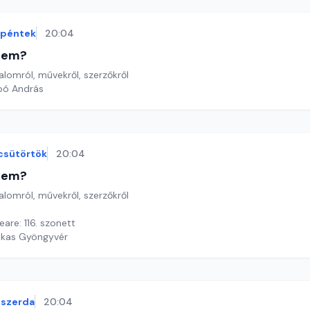
péntek
20:04
etem?
lomról, művekről, szerzőkről
bó András
csütörtök
20:04
etem?
lomról, művekről, szerzőkről
are: 116. szonett
ekas Gyöngyvér
szerda
20:04