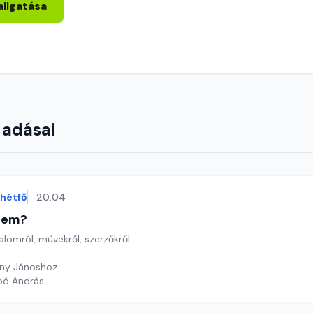
allgatása
 adásai
hétfő
20:04
etem?
lomról, művekről, szerzőkről
any Jánoshoz
bó András