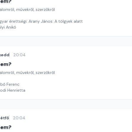
etem?
lomról, művekről, szerzőkről
yar érettségi: Arany János: A tölgyek alatt
lyi Anikó
kedd
20:04
etem?
lomról, művekről, szerzőkről
bő Ferenc
odi Henrietta
étfő
20:04
etem?