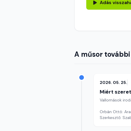
Adás visszah
A műsor további
2026. 05. 25.
Miért szer
Vallomások iroda
Orbán Ottó: Ar
Szerkesztő: Sza