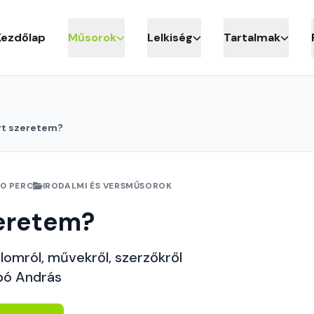
Kezdőlap
Műsorok
Lelkiség
Tartalmak
rt szeretem?
10 PERC
IRODALMI ÉS VERSMŰSOROK
zeretem?
lomról, művekről, szerzőkről
bó András