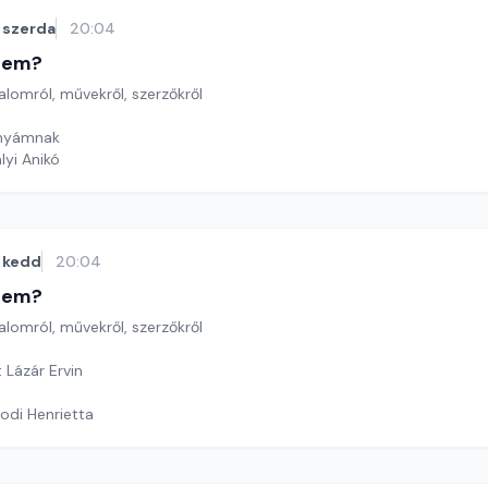
szerda
20:04
etem?
lomról, művekről, szerzőkről
Anyámnak
lyi Anikó
kedd
20:04
etem?
lomról, művekről, szerzőkről
 Lázár Ervin
odi Henrietta