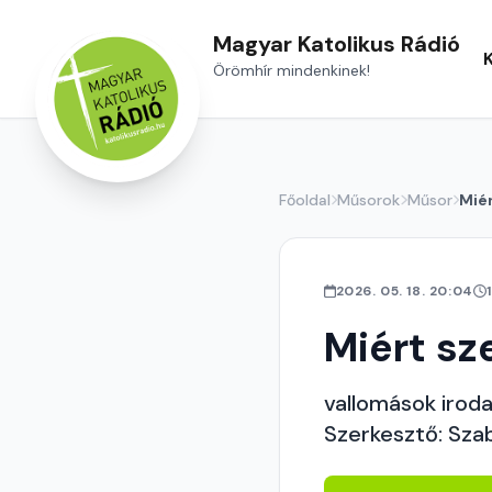
Magyar Katolikus Rádió
Örömhír mindenkinek!
Főoldal
Műsorok
Műsor
Mié
2026. 05. 18. 20:04
Miért s
vallomások iroda
Szerkesztő: Sza