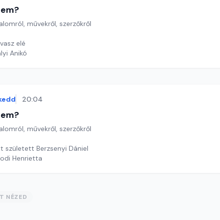
etem?
lomról, művekről, szerzőkről
vasz elé
lyi Anikó
kedd
20:04
etem?
lomról, művekről, szerzőkről
t született Berzsenyi Dániel
odi Henrietta
ST NÉZED