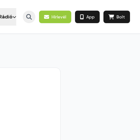
Rádió
Hírlevél
App
Bolt