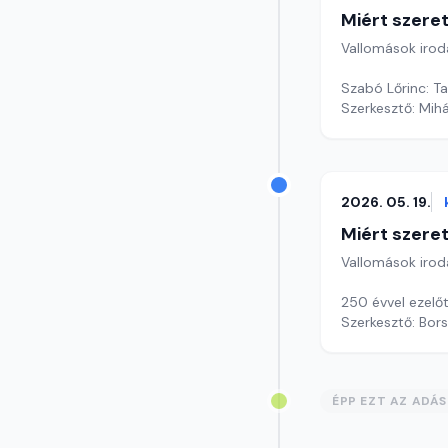
Miért szer
Vallomások iroda
Szabó Lőrinc: Ta
Szerkesztő: Mihá
2026. 05. 19.
Miért szer
Vallomások iroda
250 évvel ezelőt
Szerkesztő: Bors
ÉPP EZT AZ ADÁ