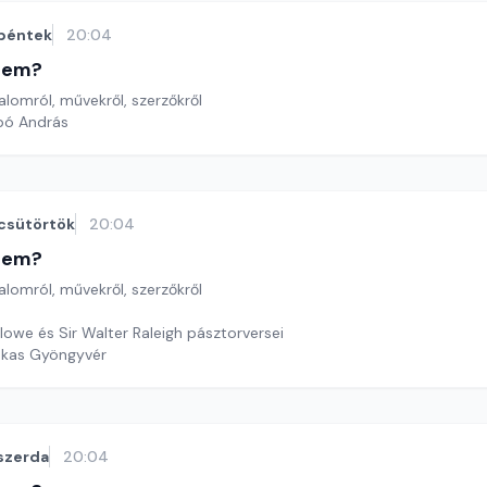
péntek
20:04
etem?
lomról, művekről, szerzőkről
bó András
csütörtök
20:04
etem?
lomról, művekről, szerzőkről
lowe és Sir Walter Raleigh pásztorversei
ekas Gyöngyvér
szerda
20:04