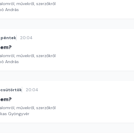
lomról, művekről, szerzőkről
bó András
péntek
20:04
etem?
lomról, művekről, szerzőkről
bó András
csütörtök
20:04
etem?
lomról, művekről, szerzőkről
ekas Gyöngyvér