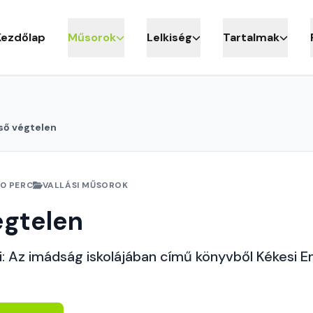
Kezdőlap
Műsorok
Lelkiség
Tartalmak
ső végtelen
10 PERC
VALLÁSI MŰSOROK
égtelen
 Az imádság iskolájában című könyvből Kékesi Eni