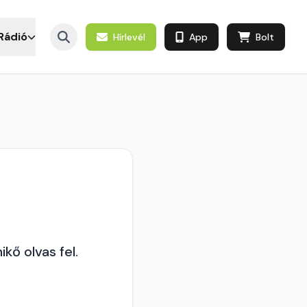
Rádió
Hírlevél
App
Bolt
kő olvas fel.