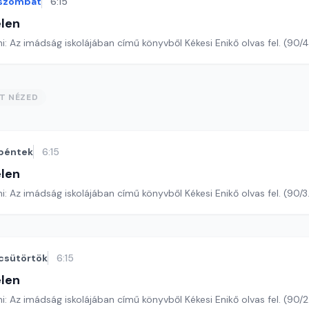
szombat
6:15
len
Romano Guardini: Az imádság iskolájában című könyvből Kékesi Enikő o
ST NÉZED
péntek
6:15
len
Romano Guardini: Az imádság iskolájában című könyvből Kékesi Enikő olva
csütörtök
6:15
len
Romano Guardini: Az imádság iskolájában című könyvből Kékesi Enikő ol