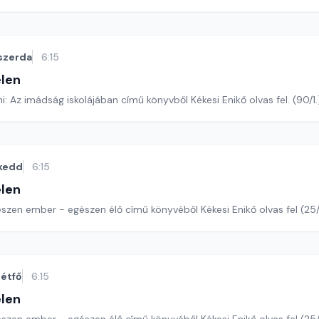
szerda
6:15
len
Romano Guardini: Az imádság iskolájában című könyvből Kékesi Enikő olvas fel
kedd
6:15
len
észen ember - egészen élő című könyvéből Kékesi Enikő olvas fel (25
étfő
6:15
len