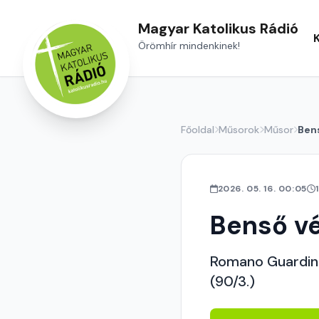
Magyar Katolikus Rádió
Örömhír mindenkinek!
Főoldal
Műsorok
Műsor
Ben
2026. 05. 16. 00:05
Benső v
Romano Guardini:
(90/3.)