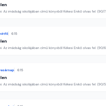
len
Romano Guardini: Az imádság iskolájában című könyvből Kékesi Enikő olvas 
hétfő
6:15
len
Romano Guardini: Az imádság iskolájában című könyvből Kékesi Enikő ol
vasárnap
6:15
len
Romano Guardini: Az imádság iskolájában című könyvből Kékesi Enikő o