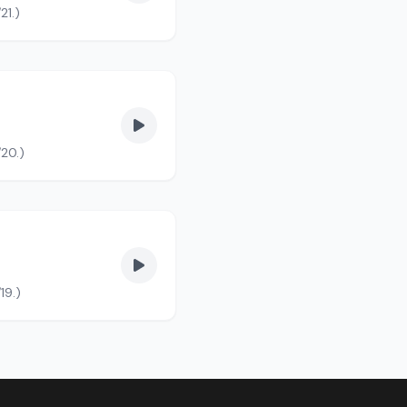
21.)
/20.)
19.)