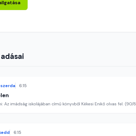
allgatása
 adásai
szerda
6:15
len
Romano Guardini: Az imádság iskolájában című könyvből Kékesi Enikő o
kedd
6:15