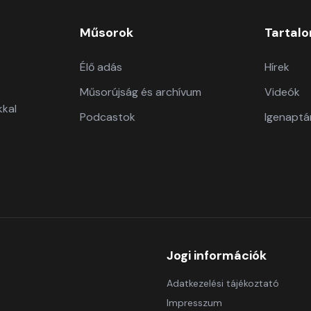
Műsorok
Tartal
Élő adás
Hírek
Műsorújság és archívum
Videók
kkal
Podcastok
Igenaptá
Jogi információk
Adatkezelési tájékoztató
Impresszum