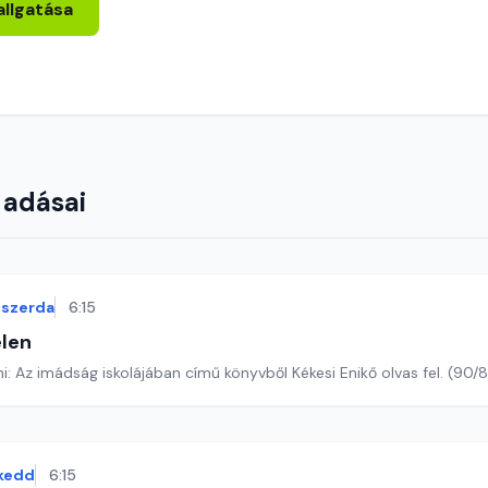
allgatása
 adásai
szerda
6:15
len
Romano Guardini: Az imádság iskolájában című könyvből Kékesi Enikő o
kedd
6:15