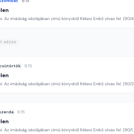
szombat
6:15
len
Romano Guardini: Az imádság iskolájában című könyvből Kékesi Enikő o
ST NÉZED
csütörtök
6:15
len
Romano Guardini: Az imádság iskolájában című könyvből Kékesi Enikő ol
szerda
6:15
len
Romano Guardini: Az imádság iskolájában című könyvből Kékesi Enikő olvas fel