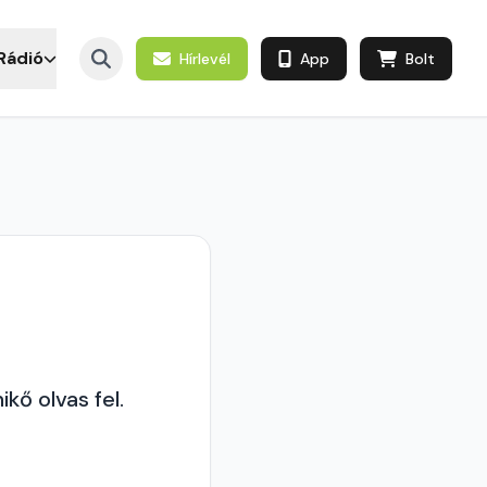
Rádió
Hírlevél
App
Bolt
kő olvas fel.