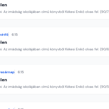
len
Romano Guardini: Az imádság iskolájában című könyvből Kékesi Enikő olvas 
hétfő
6:15
len
Romano Guardini: Az imádság iskolájában című könyvből Kékesi Enikő ol
vasárnap
6:15
len
Romano Guardini: Az imádság iskolájában című könyvből Kékesi Enikő o