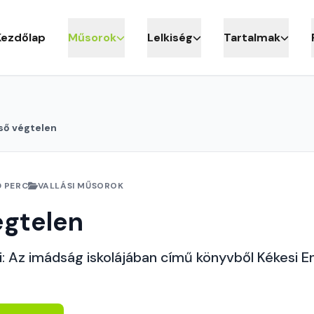
Kezdőlap
Műsorok
Lelkiség
Tartalmak
ső végtelen
0 PERC
VALLÁSI MŰSOROK
égtelen
 Az imádság iskolájában című könyvből Kékesi Eni