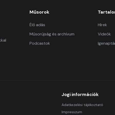
Műsorok
Tartal
Élő adás
Hírek
Műsorújság és archívum
Videók
kkal
Podcastok
Igenaptá
Jogi információk
Adatkezelési tájékoztató
Impresszum