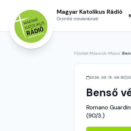
Magyar Katolikus Rádió
Örömhír mindenkinek!
Főoldal
Műsorok
Műsor
Ben
2026. 05. 15. 06:15
1
Benső v
Romano Guardini:
(90/3.)