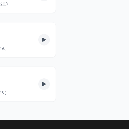
/20.)
19.)
18.)