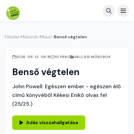
Főoldal
Műsorok
Műsor
Benső végtelen
2026. 05. 12. 06:15
10 PERC
VALLÁSI MŰSOROK
Benső végtelen
John Powell: Egészen ember - egészen élő
című könyvéből Kékesi Enikő olvas fel
(25/25.)
Adás visszahallgatása