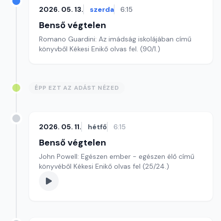
2026. 05. 13.
szerda
6:15
Benső végtelen
Romano Guardini: Az imádság iskolájában című
könyvből Kékesi Enikő olvas fel. (90/1.)
ÉPP EZT AZ ADÁST NÉZED
2026. 05. 11.
hétfő
6:15
Benső végtelen
John Powell: Egészen ember - egészen élő című
könyvéből Kékesi Enikő olvas fel (25/24.)