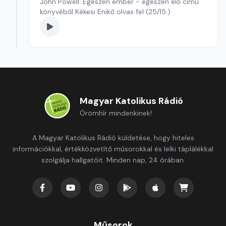
John Powell: Egészen ember - egészen élő című
könyvéből Kékesi Enikő olvas fel (25/15.)
Magyar Katolikus Rádió
Örömhír mindenkinek!
A Magyar Katolikus Rádió küldetése, hogy hiteles
információkkal, értékközvetítő műsorokkal és lelki táplálékkal
szolgálja hallgatóit. Minden nap, 24 órában.
Műsorok