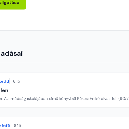
allgatása
 adásai
kedd
6:15
len
Romano Guardini: Az imádság iskolájában című könyvből Kékesi Enikő olvas 
hétfő
6:15