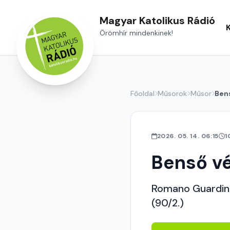
Magyar Katolikus Rádió
Örömhír mindenkinek!
Főoldal
Műsorok
Műsor
Ben
2026. 05. 14. 06:15
1
Benső v
Romano Guardini:
(90/2.)