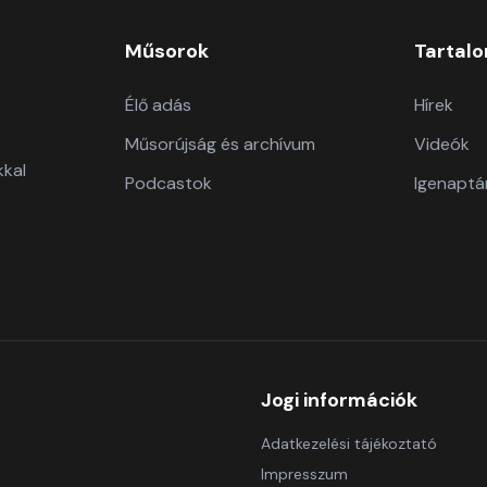
Műsorok
Tartal
Élő adás
Hírek
Műsorújság és archívum
Videók
kkal
Podcastok
Igenaptá
Jogi információk
Adatkezelési tájékoztató
Impresszum