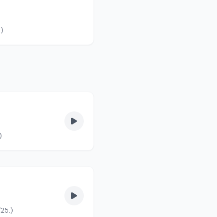
s fel. (90/3.)
. (90/1.)
/25.)