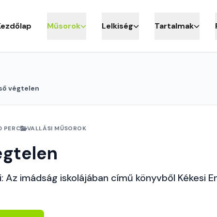
Kezdőlap
Műsorok
Lelkiség
Tartalmak
ső végtelen
0 PERC
VALLÁSI MŰSOROK
égtelen
 Az imádság iskolájában című könyvből Kékesi Eni