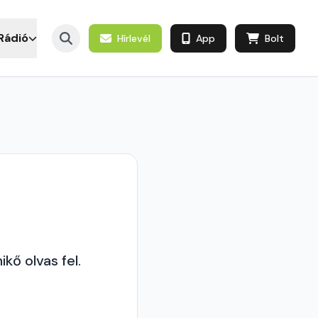
Rádió
Hírlevél
App
Bolt
kő olvas fel.