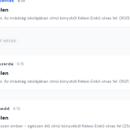
péntek
6:15
len
Romano Guardini: Az imádság iskolájában című könyvből Kékesi Enikő olva
ST NÉZED
szerda
6:15
len
Romano Guardini: Az imádság iskolájában című könyvből Kékesi Enikő olvas fel
kedd
6:15
len
észen ember - egészen élő című könyvéből Kékesi Enikő olvas fel (25