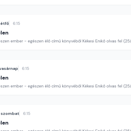
étfő
6:15
len
észen ember - egészen élő című könyvéből Kékesi Enikő olvas fel (25
vasárnap
6:15
len
szen ember - egészen élő című könyvéből Kékesi Enikő olvas fel (25/
szombat
6:15
len