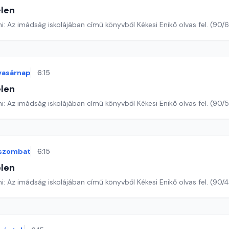
len
Romano Guardini: Az imádság iskolájában című könyvből Kékesi Enikő ol
vasárnap
6:15
len
Romano Guardini: Az imádság iskolájában című könyvből Kékesi Enikő o
szombat
6:15
len
Romano Guardini: Az imádság iskolájában című könyvből Kékesi Enikő o