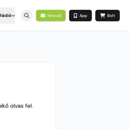
Rádió
Hírlevél
App
Bolt
kő olvas fel.