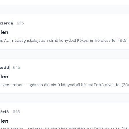
szerda
6:15
len
Romano Guardini: Az imádság iskolájában című könyvből Kékesi Enikő olvas fel
kedd
6:15
len
észen ember - egészen élő című könyvéből Kékesi Enikő olvas fel (25
étfő
6:15
len