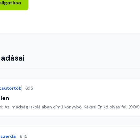
allgatása
 adásai
csütörtök
6:15
len
Romano Guardini: Az imádság iskolájában című könyvből Kékesi Enikő ol
szerda
6:15