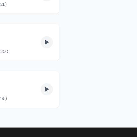
21.)
/20.)
19.)