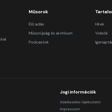
Műsorok
Tartal
Élő adás
Hírek
Műsorújság és archívum
Videók
kkal
Podcastok
Igenaptá
Jogi információk
Adatkezelési tájékoztató
Impresszum