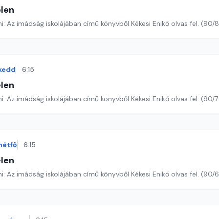
len
Romano Guardini: Az imádság iskolájában című könyvből Kékesi Enikő o
kedd
6:15
len
Romano Guardini: Az imádság iskolájában című könyvből Kékesi Enikő olvas 
hétfő
6:15
len
Romano Guardini: Az imádság iskolájában című könyvből Kékesi Enikő ol