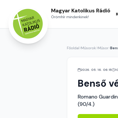
Magyar Katolikus Rádió
Örömhír mindenkinek!
Főoldal
Műsorok
Műsor
Ben
2026. 05. 16. 06:15
1
Benső v
Romano Guardini:
(90/4.)