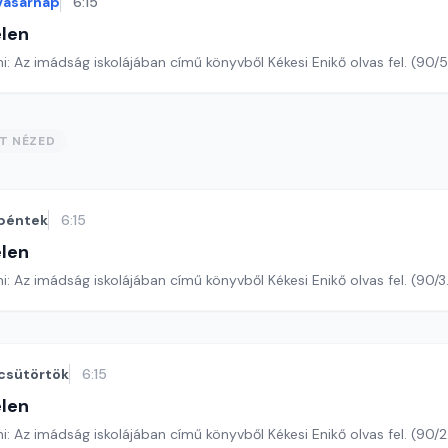
vasárnap
6:15
len
Romano Guardini: Az imádság iskolájában című könyvből Kékesi Enikő o
ST NÉZED
péntek
6:15
len
Romano Guardini: Az imádság iskolájában című könyvből Kékesi Enikő olva
csütörtök
6:15
len
Romano Guardini: Az imádság iskolájában című könyvből Kékesi Enikő ol