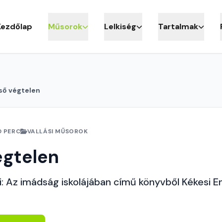
Kezdőlap
Műsorok
Lelkiség
Tartalmak
ső végtelen
0 PERC
VALLÁSI MŰSOROK
égtelen
 Az imádság iskolájában című könyvből Kékesi Eni