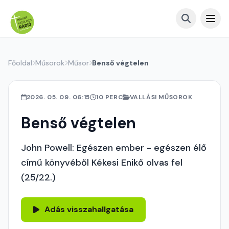
Főoldal
Műsorok
Műsor
Benső végtelen
2026. 05. 09. 06:15
10 PERC
VALLÁSI MŰSOROK
Benső végtelen
John Powell: Egészen ember - egészen élő
című könyvéből Kékesi Enikő olvas fel
(25/22.)
Adás visszahallgatása