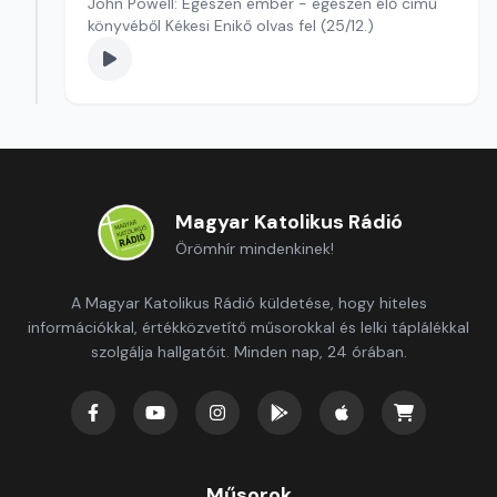
John Powell: Egészen ember - egészen élő című
könyvéből Kékesi Enikő olvas fel (25/12.)
Magyar Katolikus Rádió
Örömhír mindenkinek!
A Magyar Katolikus Rádió küldetése, hogy hiteles
információkkal, értékközvetítő műsorokkal és lelki táplálékkal
szolgálja hallgatóit. Minden nap, 24 órában.
Műsorok