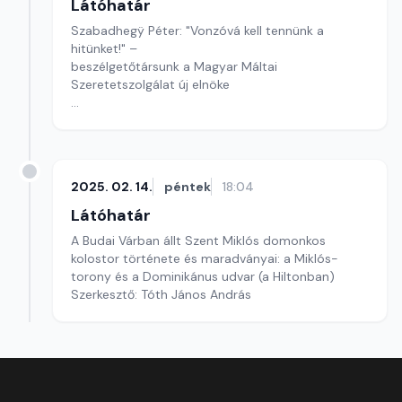
Látóhatár
Szabadhegÿ Péter: "Vonzóvá kell tennünk a
hitünket!" –
beszélgetőtársunk a Magyar Máltai
Szeretetszolgálat új elnöke
Szerkesztő: Visy László
2025. 02. 14.
péntek
18:04
Látóhatár
A Budai Várban állt Szent Miklós domonkos
kolostor története és maradványai: a Miklós-
torony és a Dominikánus udvar (a Hiltonban)
Szerkesztő: Tóth János András