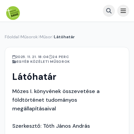
Főoldal
Műsorok
Műsor
Látóhatár
2025. 11. 21. 18:04
24 PERC
EGYÉB KÖZÉLETI MŰSOROK
Látóhatár
Mózes I. könyvének összevetése a
földtörténet tudományos
megállapításaival
Szerkesztő: Tóth János András