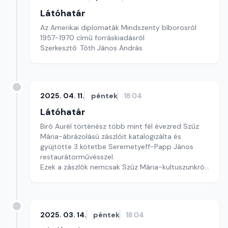
Látóhatár
Az Amerikai diplomaták Mindszenty bíborosról
1957-1970 című forráskiadásról
Szerkesztő: Tóth János András
2025. 04. 11.
péntek
18:04
Látóhatár
Biró Aurél történész több mint fél évezred Szűz
Mária-ábrázolású zászlóit katalogizálta és
gyüjtötte 3 kötetbe Seremetyeff-Papp János
restaurátorművésszel.
Ezek a zászlók nemcsak Szűz Mária-kultuszunkról,
hanem egyszersmind történelmi és kultútörténeti
örökségünkről is hiteles képet adnak.
Szerkesztő: Tóth János András
2025. 03. 14.
péntek
18:04