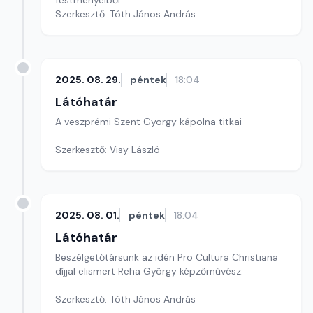
festményeiből
Szerkesztő: Tóth János András
2025. 08. 29.
péntek
18:04
Látóhatár
A veszprémi Szent György kápolna titkai
Szerkesztő: Visy László
2025. 08. 01.
péntek
18:04
Látóhatár
Beszélgetőtársunk az idén Pro Cultura Christiana
díjjal elismert Reha György képzőművész.
Szerkesztő: Tóth János András