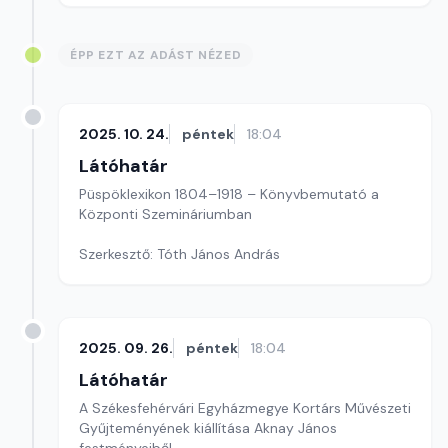
ÉPP EZT AZ ADÁST NÉZED
2025. 10. 24.
péntek
18:04
Látóhatár
Püspöklexikon 1804–1918 – Könyvbemutató a
Központi Szemináriumban
Szerkesztő: Tóth János András
2025. 09. 26.
péntek
18:04
Látóhatár
A Székesfehérvári Egyházmegye Kortárs Művészeti
Gyűjteményének kiállítása Aknay János