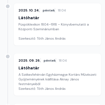
2025. 10. 24.
péntek
18:04
Látóhatár
Püspöklexikon 1804–1918 – Könyvbemutató a
Központi Szemináriumban
Szerkesztő: Tóth János András
2025. 09. 26.
péntek
18:04
Látóhatár
A Székesfehérvári Egyházmegye Kortárs Művészeti
Gyűjteményének kiállítása Aknay János
festményeiből
Szerkesztő: Tóth János András