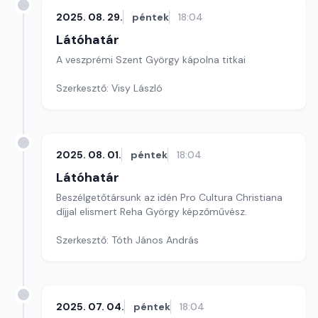
2025. 08. 29.
péntek
18:04
Látóhatár
A veszprémi Szent György kápolna titkai
Szerkesztő: Visy László
2025. 08. 01.
péntek
18:04
Látóhatár
Beszélgetőtársunk az idén Pro Cultura Christiana
díjjal elismert Reha György képzőművész.
Szerkesztő: Tóth János András
2025. 07. 04.
péntek
18:04