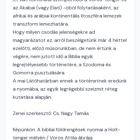
az Akabai (vagy Elati) -öböl folytatásaként, az
afrikai és arábiai kontinentális litoszféra lemezek
transzform lemezhatára.
Hogy milyen csodás jelenségekre ad
magyarázatot ez, arról beszélgetünk már 4 héttel
ezelőtti, előző műsorunkban, de nem értünk a
végére, nem jutott idő a Biblia egyik
legrejtélyesebb történetére, a Szodoma és
Gomorra pusztulására.
A mai Látóhatárban ennek a történetnek eredünk
a nyomába, az egyik legrégebbi szeizmit réteg
kutatása alapján.
Zenei szerkesztő: Cs. Nagy Tamás
Képünkön: A bibliai földrengések nyomai a Holt-
tenger mélyén / Vörös Attila ábrája