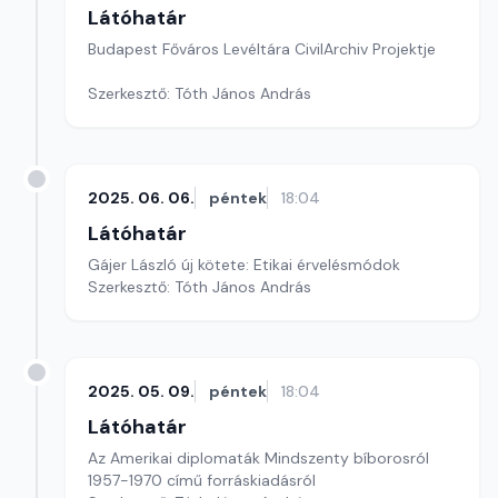
Látóhatár
Budapest Főváros Levéltára CivilArchiv Projektje
Szerkesztő: Tóth János András
2025. 06. 06.
péntek
18:04
Látóhatár
Gájer László új kötete: Etikai érvelésmódok
Szerkesztő: Tóth János András
2025. 05. 09.
péntek
18:04
Látóhatár
Az Amerikai diplomaták Mindszenty bíborosról
1957-1970 című forráskiadásról