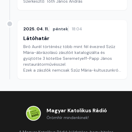
Szerkesztő: Tóth János András
2025. 04. 11.
péntek
18:04
Látóhatár
Biró Aurél történész több mint fél évezred Szűz
Mária-ábrázolású zászlóit katalogizálta és
gyüjtötte 3 kötetbe Seremetyeff-Papp János
restaurátorművésszel.
Ezek a zászlók nemcsak Szűz Mária-kultuszunkról,
hanem egyszersmind történelmi és kultútörténeti
örökségünkről is hiteles képet adnak.
Szerkesztő: Tóth János András
Magyar Katolikus Rádió
Örömhír mindenkinek!