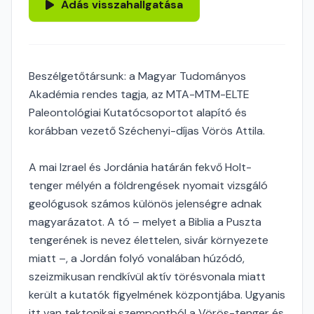
Adás visszahallgatása
Beszélgetőtársunk: a Magyar Tudományos
Akadémia rendes tagja, az MTA-MTM-ELTE
Paleontológiai Kutatócsoportot alapító és
korábban vezető Széchenyi-díjas Vörös Attila.
A mai Izrael és Jordánia határán fekvő Holt-
tenger mélyén a földrengések nyomait vizsgáló
geológusok számos különös jelenségre adnak
magyarázatot. A tó – melyet a Biblia a Puszta
tengerének is nevez élettelen, sivár környezete
miatt –, a Jordán folyó vonalában húzódó,
szeizmikusan rendkívül aktív törésvonala miatt
került a kutatók figyelmének központjába. Ugyanis
itt van tektonikai szempontból a Vörös-tenger és