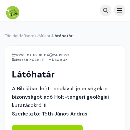
Főoldal
Műsorok
Műsor
Látóhatár
2026. 01. 16. 18:04
24 PERC
EGYÉB KÖZÉLETI MŰSOROK
Látóhatár
A Bibliában leírt rendkívüli jelenségekre
bizonyságot adó Holt-tengeri geológiai
kutatásokról II.
Szerkesztő: Tóth János András