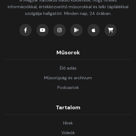
A Magyar Katolikus Rádió küldetése, hogy hiteles
információkkal, értékközvetítő műsorokkal és lelki táplálékkal
szolgálja hallgatóit. Minden nap, 24 órában.
Műsorok
Élő adás
Műsorújság és archívum
Podcastok
Tartalom
Hírek
Videók