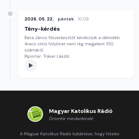
2026. 05. 22.
péntek
10:08
Tény-kérdés
Bata János főszerkesztőt kérdezzük a délvidéki
Aracs című folyóirat nem rég megjelent 100.
számáról.
Riporter: Tráser László
Magyar Katolikus Rádió
Örömhír mindenkinek!
A Magyar Katolikus Rádió küldetése, hogy hiteles