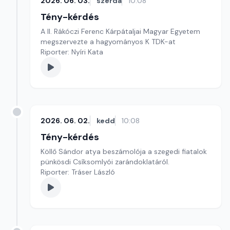
2026. 06. 03.
szerda
10:08
Tény-kérdés
A II. Rákóczi Ferenc Kárpátaljai Magyar Egyetem
megszervezte a hagyományos K TDK-at
Riporter: Nyíri Kata
2026. 06. 02.
kedd
10:08
Tény-kérdés
Köllő Sándor atya beszámolója a szegedi fiatalok
pünkösdi Csíksomlyói zarándoklatáról.
Riporter: Tráser László