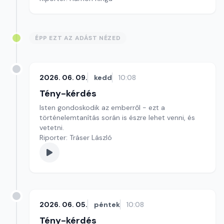
ÉPP EZT AZ ADÁST NÉZED
2026. 06. 09.
kedd
10:08
Tény-kérdés
Isten gondoskodik az emberről - ezt a
történelemtanítás során is észre lehet venni, és
vetetni.
Riporter: Tráser László
2026. 06. 05.
péntek
10:08
Tény-kérdés