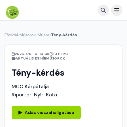
Főoldal
Műsorok
Műsor
Tény-kérdés
2026. 06. 10. 10:08
10 PERC
AKTUÁLIS ÉS HÍRMŰSOROK
Tény-kérdés
MCC Kárpátalja
Riporter: Nyíri Kata
Adás visszahallgatása