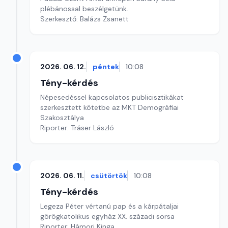
plébánossal beszélgetünk.
Szerkesztő: Balázs Zsanett
2026. 06. 12.
péntek
10:08
Tény-kérdés
Népesedéssel kapcsolatos publicisztikákat
szerkesztett kötetbe az MKT Demográfiai
Szakosztálya
Riporter: Tráser László
2026. 06. 11.
csütörtök
10:08
Tény-kérdés
Legeza Péter vértanú pap és a kárpátaljai
görögkatolikus egyház XX. századi sorsa
Riporter: Hámori Kinga