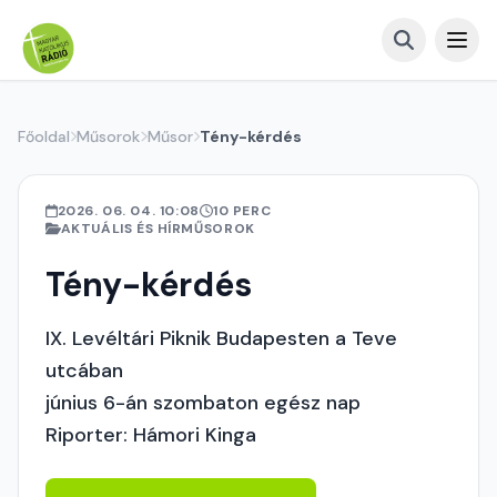
Főoldal
Műsorok
Műsor
Tény-kérdés
2026. 06. 04. 10:08
10 PERC
AKTUÁLIS ÉS HÍRMŰSOROK
Tény-kérdés
IX. Levéltári Piknik Budapesten a Teve
utcában
június 6-án szombaton egész nap
Riporter: Hámori Kinga