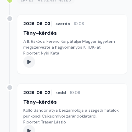
ÉPP EZT AZ ADÁST NÉZED
2026. 06. 03.
szerda
10:08
Tény-kérdés
A II. Rákóczi Ferenc Kárpátaljai Magyar Egyetem
megszervezte a hagyományos K TDK-at
Riporter: Nyíri Kata
2026. 06. 02.
kedd
10:08
Tény-kérdés
Köllő Sándor atya beszámolója a szegedi fiatalok
pünkösdi Csíksomlyói zarándoklatáról.
Riporter: Tráser László