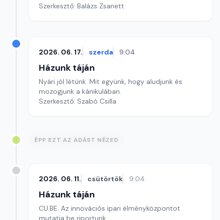
Szerkesztő: Balázs Zsanett
2026. 06. 17.
szerda
9:04
Házunk táján
Nyári jól létünk. Mit együnk, hogy aludjunk és
mozogjunk a kánikulában.
Szerkesztő: Szabó Csilla
ÉPP EZT AZ ADÁST NÉZED
2026. 06. 11.
csütörtök
9:04
Házunk táján
CU.BE. Az innovációs ipari élményközpontot
mutatja be riportunk.