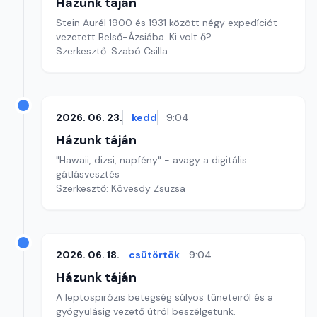
Házunk táján
Stein Aurél 1900 és 1931 között négy expedíciót
vezetett Belső-Ázsiába. Ki volt ő?
Szerkesztő: Szabó Csilla
2026. 06. 23.
kedd
9:04
Házunk táján
"Hawaii, dizsi, napfény" - avagy a digitális
gátlásvesztés
Szerkesztő: Kövesdy Zsuzsa
2026. 06. 18.
csütörtök
9:04
Házunk táján
A leptospirózis betegség súlyos tüneteiről és a
gyógyulásig vezető útról beszélgetünk.