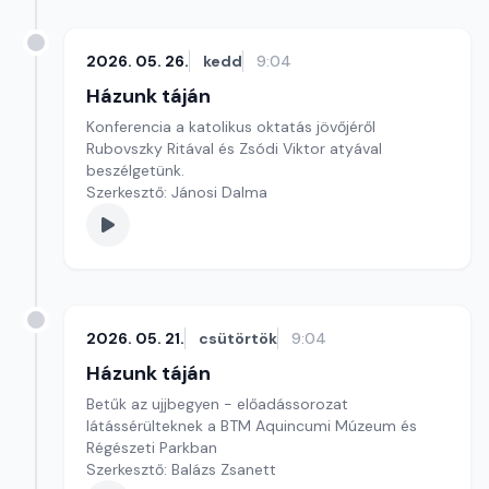
2026. 05. 26.
kedd
9:04
Házunk táján
Konferencia a katolikus oktatás jövőjéről
Rubovszky Ritával és Zsódi Viktor atyával
beszélgetünk.
Szerkesztő: Jánosi Dalma
2026. 05. 21.
csütörtök
9:04
Házunk táján
Betűk az ujjbegyen - előadássorozat
látássérülteknek a BTM Aquincumi Múzeum és
Régészeti Parkban
Szerkesztő: Balázs Zsanett