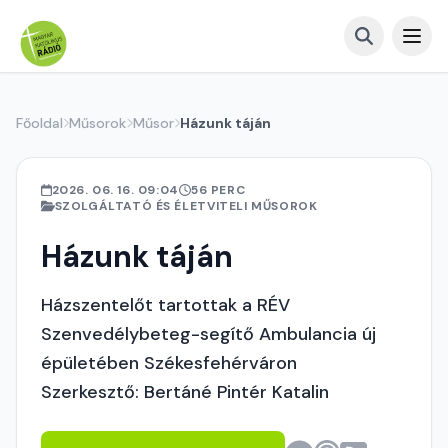
Főoldal
Műsorok
Műsor
Házunk táján
2026. 06. 16. 09:04
56 PERC
SZOLGÁLTATÓ ÉS ÉLETVITELI MŰSOROK
Házunk táján
Házszentelőt tartottak a RÉV
Szenvedélybeteg-segítő Ambulancia új
épületében Székesfehérváron
Szerkesztő: Bertáné Pintér Katalin