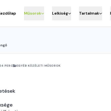
Kezdőlap
Műsorok
Lelkiség
Tartalmak
engő
24 PERC
EGYÉB KÖZÉLETI MŰSOROK
getések
ksége