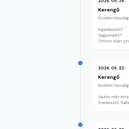
2026. 05. 26.
Kerengő
Közéleti beszél
Ingatlanadó?
Vagyonadó?
Otthon start p
Új kormány, új 
Szerkesztő: Sály
2026. 05. 22.
Kerengő
Közéleti beszél
Vadon nőtt étt
Szerkesztő: Sall