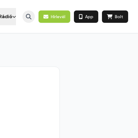
Rádió
Hírlevél
App
Bolt