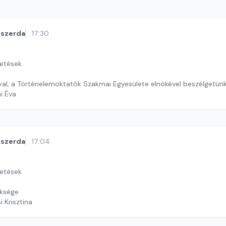
szerda
17:30
getések
lyal, a Történelemoktatók Szakmai Egyesülete elnökével beszélgetün
ai Éva
szerda
17:04
getések
öksége
i Krisztina