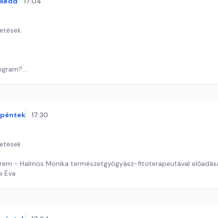
kedd
17:04
getések
rogram?
szempontok: ingatlanpiaci várakozások!
i András
péntek
17:30
getések
erem - Halmos Monika természetgyógyász-fitoterapeutával előadás
ai Éva