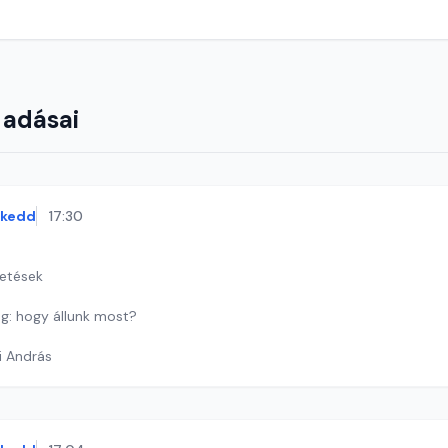
 adásai
kedd
17:30
getések
g: hogy állunk most?
i András