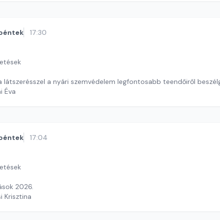
péntek
17:30
getések
na látszerésszel a nyári szemvédelem legfontosabb teendőiről beszé
ai Éva
péntek
17:04
getések
tások 2026.
i Krisztina