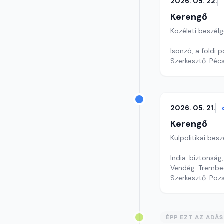
2026. 05. 22.
Kerengő
Közéleti beszél
Isonzó, a földi p
Szerkesztő: Pécs
2026. 05. 21.
Kerengő
Külpolitikai bes
India: biztonság
Vendég: Trembec
Szerkesztő: Poz
ÉPP EZT AZ ADÁ