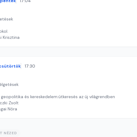
péntek
17:04
getések
okol.
i Krisztina
csütörtök
17:30
zélgetések
, geopolitika és kereskedelem:útkeresés az új világrendben
zki Zsolt
sgai Nóra
ST NÉZED