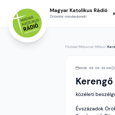
Magyar Katolikus Rádió
Örömhír mindenkinek!
Főoldal
Műsorok
Műsor
Ker
2026. 05. 20. 22:04
Kerengő
közéleti beszél
Évszázadok Örö