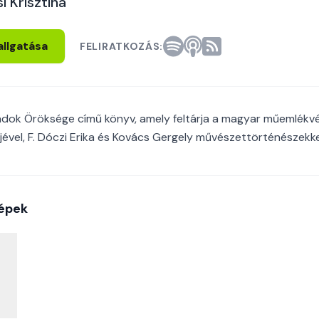
i Krisztina
allgatása
FELIRATKOZÁS:
adok Öröksége című könyv, amely feltárja a magyar műemlékv
jével, F. Dóczi Erika és Kovács Gergely művészettörténészekk
épek