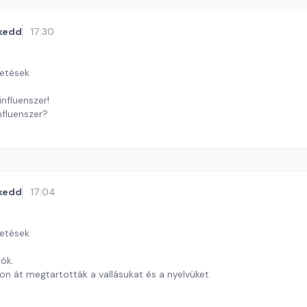
kedd
17:30
getések
influenszer!
nfluenszer?
i András
kedd
17:04
getések
ók.
on át megtartották a vallásukat és a nyelvüket.
i András