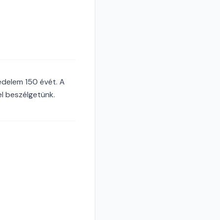
édelem 150 évét. A
el beszélgetünk.