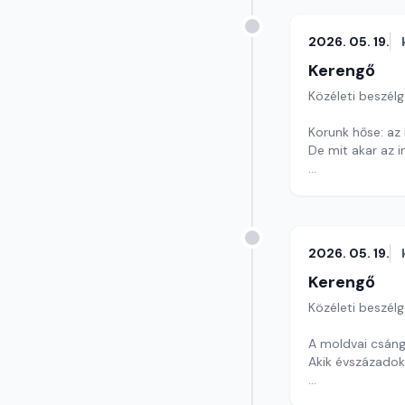
2026. 05. 19.
Kerengő
Közéleti beszél
Korunk hőse: az 
De mit akar az i
Szerkesztő: Sály
2026. 05. 19.
Kerengő
Közéleti beszél
A moldvai csáng
Akik évszázadok
Szerkesztő: Sály