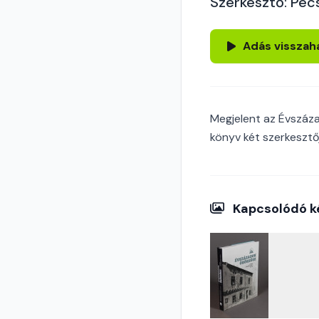
Szerkesztő: Pécs
Adás visszah
Megjelent az Évszáz
könyv két szerkesztő
Kapcsolódó k