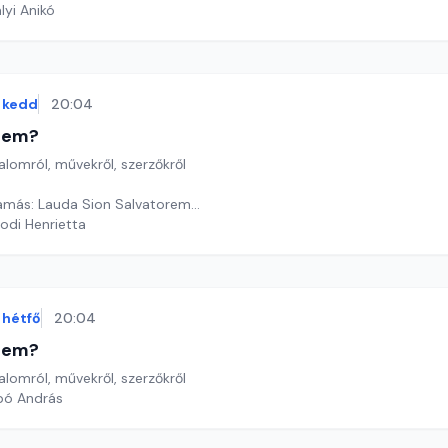
lyi Anikó
kedd
20:04
etem?
lomról, művekről, szerzőkről
amás: Lauda Sion Salvatorem...
odi Henrietta
hétfő
20:04
etem?
lomról, művekről, szerzőkről
bó András