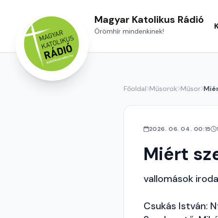
Magyar Katolikus Rádió
Örömhír mindenkinek!
Főoldal
Műsorok
Műsor
Mié
2026. 06. 04. 00:15
Miért s
vallomások iroda
Csukás István: N