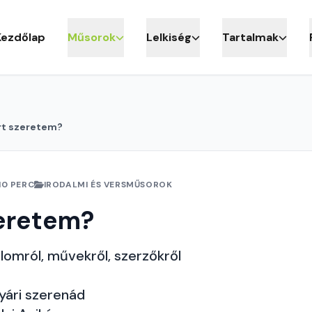
Kezdőlap
Műsorok
Lelkiség
Tartalmak
rt szeretem?
10 PERC
IRODALMI ÉS VERSMŰSOROK
zeretem?
lomról, művekről, szerzőkről
yári szerenád