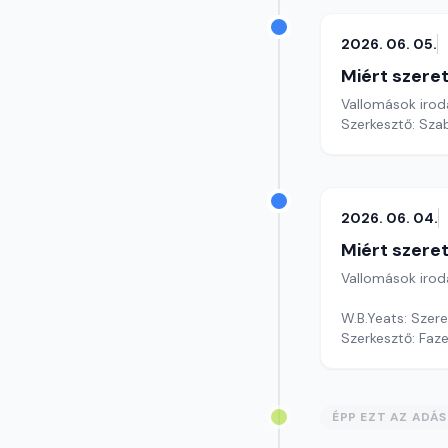
2026. 06. 05.
Miért szer
Vallomások iroda
Szerkesztő: Sza
2026. 06. 04.
Miért szer
Vallomások iroda
W.B.Yeats: Szer
Szerkesztő: Faz
ÉPP EZT AZ ADÁ