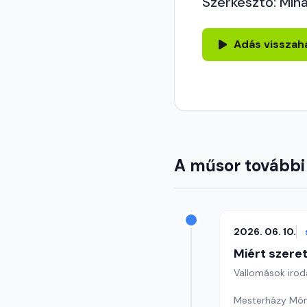
Szerkesztő: Mihá
Adás visszah
A műsor további
2026. 06. 10.
Miért szer
Vallomások iroda
Mesterházy Móni