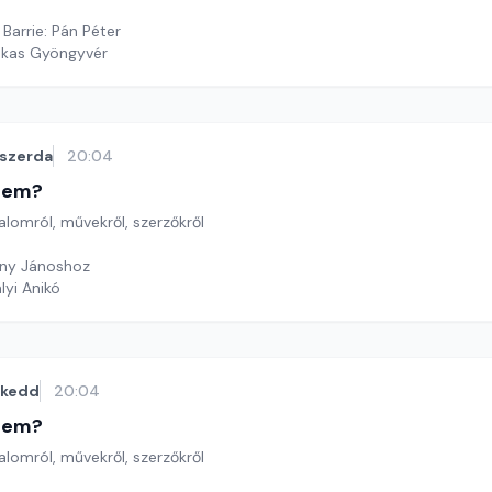
arrie: Pán Péter
ekas Gyöngyvér
szerda
20:04
etem?
lomról, művekről, szerzőkről
any Jánoshoz
lyi Anikó
kedd
20:04
etem?
lomról, művekről, szerzőkről