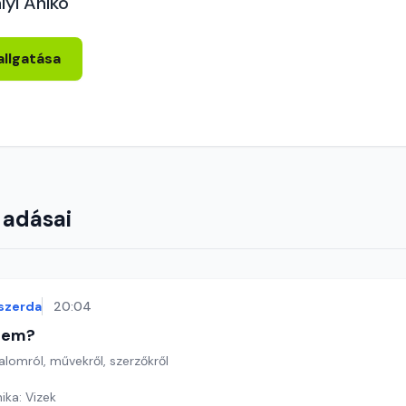
lyi Anikó
allgatása
 adásai
szerda
20:04
etem?
lomról, művekről, szerzőkről
ka: Vizek