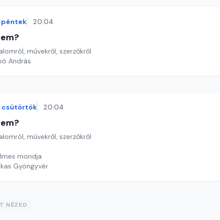
péntek
20:04
etem?
lomról, művekről, szerzőkről
bó András
csütörtök
20:04
etem?
lomról, művekről, szerzőkről
elmes mondja
ekas Gyöngyvér
ST NÉZED