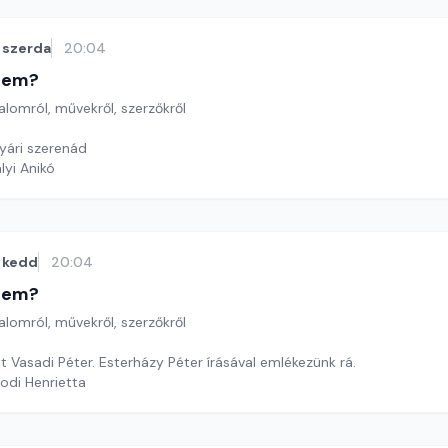
szerda
20:04
etem?
lomról, művekről, szerzőkről
Nyári szerenád
lyi Anikó
kedd
20:04
etem?
lomról, művekről, szerzőkről
t Vasadi Péter. Esterházy Péter írásával emlékezünk rá.
odi Henrietta