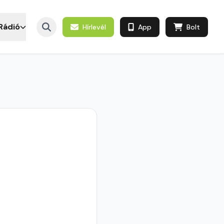
Rádió
Hírlevél
App
Bolt