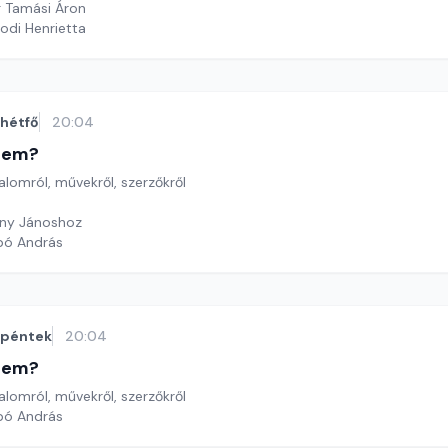
g Tamási Áron
odi Henrietta
hétfő
20:04
etem?
lomról, művekről, szerzőkről
any Jánoshoz
bó András
péntek
20:04
etem?
lomról, művekről, szerzőkről
bó András