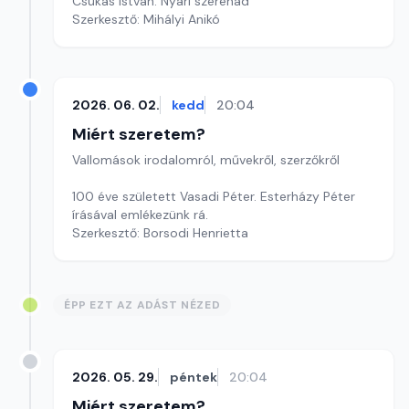
Csukás István: Nyári szerenád
Szerkesztő: Mihályi Anikó
2026. 06. 02.
kedd
20:04
Miért szeretem?
Vallomások irodalomról, művekről, szerzőkről
100 éve született Vasadi Péter. Esterházy Péter
írásával emlékezünk rá.
Szerkesztő: Borsodi Henrietta
ÉPP EZT AZ ADÁST NÉZED
2026. 05. 29.
péntek
20:04
Miért szeretem?