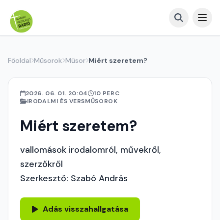
Főoldal
Műsorok
Műsor
Miért szeretem?
2026. 06. 01. 20:04
10 PERC
IRODALMI ÉS VERSMŰSOROK
Miért szeretem?
vallomások irodalomról, művekről,
szerzőkről
Szerkesztő: Szabó András
Adás visszahallgatása