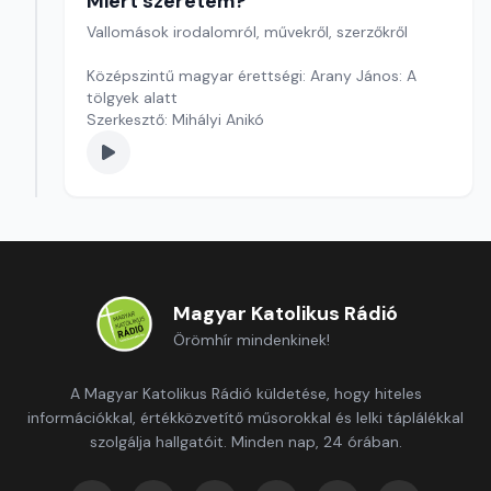
Miért szeretem?
Vallomások irodalomról, művekről, szerzőkről
Középszintű magyar érettségi: Arany János: A
tölgyek alatt
Szerkesztő: Mihályi Anikó
Magyar Katolikus Rádió
Örömhír mindenkinek!
A Magyar Katolikus Rádió küldetése, hogy hiteles
információkkal, értékközvetítő műsorokkal és lelki táplálékkal
szolgálja hallgatóit. Minden nap, 24 órában.