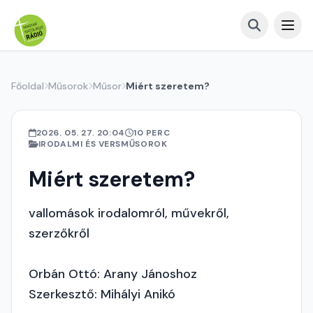
Főoldal
Műsorok
Műsor
Miért szeretem?
2026. 05. 27. 20:04
10 PERC
IRODALMI ÉS VERSMŰSOROK
Miért szeretem?
vallomások irodalomról, művekről,
szerzőkről
Orbán Ottó: Arany Jánoshoz
Szerkesztő: Mihályi Anikó