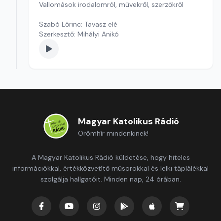
Vallomások irodalomról, művekről, szerzőkről
Szabó Lőrinc: Tavasz elé
Szerkesztő: Mihályi Anikó
Magyar Katolikus Rádió
Örömhír mindenkinek!
A Magyar Katolikus Rádió küldetése, hogy hiteles
információkkal, értékközvetítő műsorokkal és lelki táplálékkal
szolgálja hallgatóit. Minden nap, 24 órában.