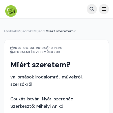
Főoldal
Műsorok
Műsor
Miért szeretem?
2026. 06. 03. 20:04
10 PERC
IRODALMI ÉS VERSMŰSOROK
Miért szeretem?
vallomások irodalomról, művekről,
szerzőkről
Csukás István: Nyári szerenád
Szerkesztő: Mihályi Anikó