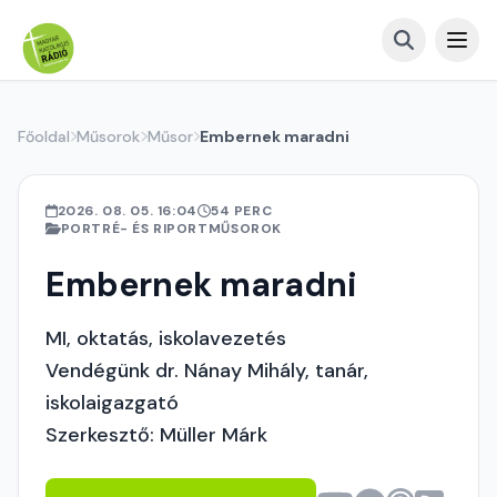
Főoldal
Műsorok
Műsor
Embernek maradni
2026. 08. 05. 16:04
54 PERC
PORTRÉ- ÉS RIPORTMŰSOROK
Embernek maradni
MI, oktatás, iskolavezetés
Vendégünk dr. Nánay Mihály, tanár,
iskolaigazgató
Szerkesztő: Müller Márk