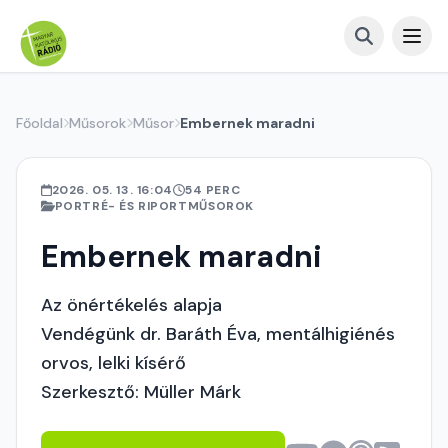
Főoldal
Műsorok
Műsor
Embernek maradni
2026. 05. 13. 16:04
54 PERC
PORTRÉ- ÉS RIPORTMŰSOROK
Embernek maradni
Az önértékelés alapja
Vendégünk dr. Baráth Éva, mentálhigiénés
orvos, lelki kísérő
Szerkesztő: Müller Márk