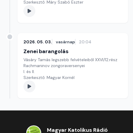
Szerkesztő: Máry Szabó Eszter
2026. 05. 03.
vasárnap
20:04
Zenei barangolás
Vásáry Tamás legszebb felvételeiből XXVI/12.rész
Rachmaninov zongoraversenyei
I. és II.
Szerkesztő: Magyar Kornél
Magyar Katolikus Rádió