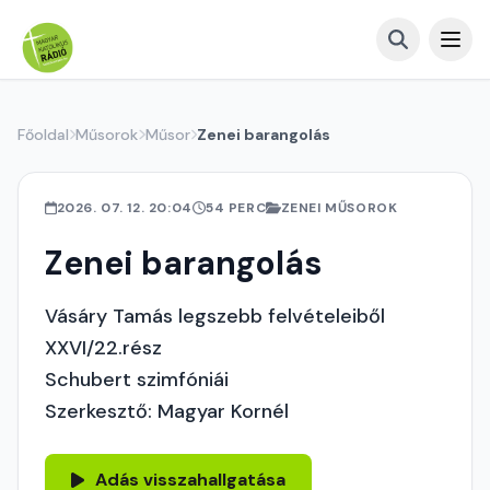
Főoldal
Műsorok
Műsor
Zenei barangolás
2026. 07. 12. 20:04
54 PERC
ZENEI MŰSOROK
Zenei barangolás
Vásáry Tamás legszebb felvételeiből
XXVI/22.rész
Schubert szimfóniái
Szerkesztő: Magyar Kornél
Adás visszahallgatása