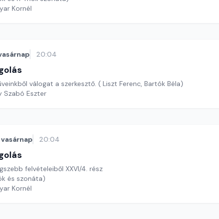
yar Kornél
vasárnap
20:04
golás
inkből válogat a szerkesztő. ( Liszt Ferenc, Bartók Béla)
y Szabó Eszter
vasárnap
20:04
golás
szebb felvételeiből XXVI/4. rész
ók és szonáta)
yar Kornél