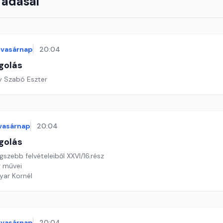
 adásai
vasárnap
20:04
golás
y Szabó Eszter
vasárnap
20:04
golás
szebb felvételeiből XXVI/16.rész
r művei
yar Kornél
vasárnap
20:04