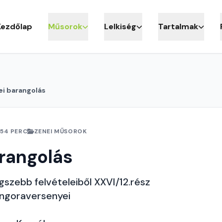
Kezdőlap
Műsorok
Lelkiség
Tartalmak
ei barangolás
54 PERC
ZENEI MŰSOROK
rangolás
szebb felvételeiből XXVI/12.rész
ngoraversenyei