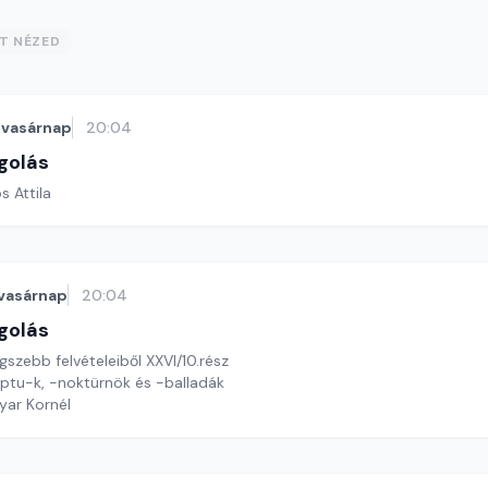
ST NÉZED
vasárnap
20:04
golás
s Attila
vasárnap
20:04
golás
szebb felvételeiből XXVI/10.rész
tu-k, -noktürnök és -balladák
yar Kornél