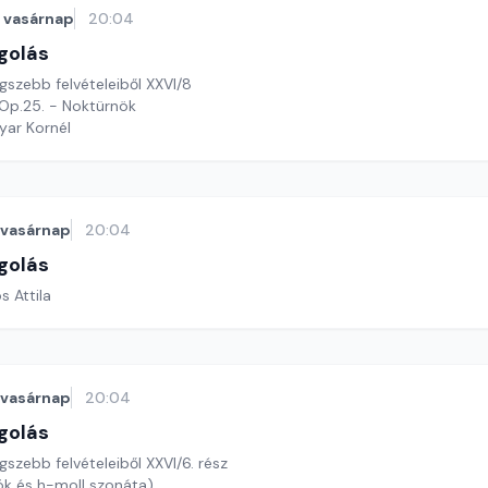
vasárnap
20:04
golás
gszebb felvételeiből XXVI/8
Op.25. - Noktürnök
yar Kornél
vasárnap
20:04
golás
s Attila
vasárnap
20:04
golás
szebb felvételeiből XXVI/6. rész
k és h-moll szonáta)