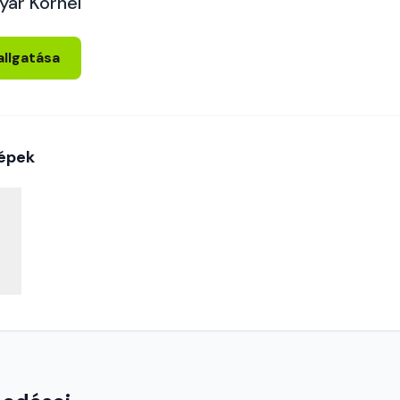
yar Kornél
allgatása
épek