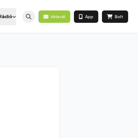
Rádió
Hírlevél
App
Bolt