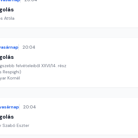
golás
s Attila
vasárnap
20:04
golás
szebb felvételeiből XXVI/14. rész
 Respighi)
yar Kornél
vasárnap
20:04
golás
y Szabó Eszter