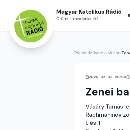
Magyar Katolikus Rádió
Örömhír mindenkinek!
Főoldal
Műsorok
Műsor
Zen
2026. 05. 03. 20:04
Zenei ba
Vásáry Tamás leg
Rachmaninov zo
I. és II.