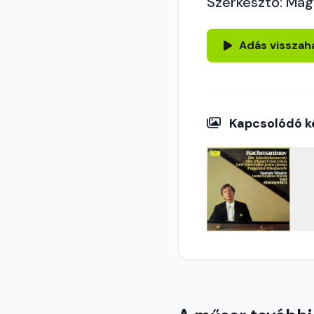
Szerkesztő: Mag
Adás visszah
Kapcsolódó k