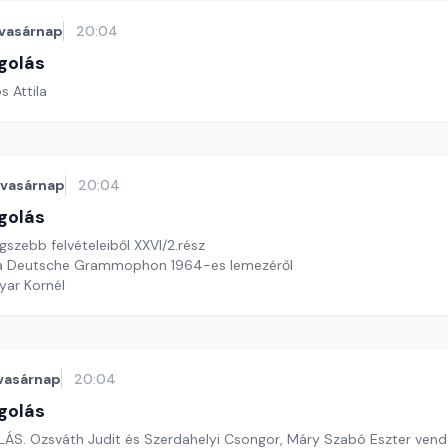
vasárnap
20:04
golás
s Attila
vasárnap
20:04
golás
szebb felvételeiből XXVI/2.rész
a Deutsche Grammophon 1964-es lemezéről
yar Kornél
vasárnap
20:04
golás
ZENEI BARANGOLÁS. Ozsváth Judit és Szerdahelyi Csongor, Máry Szabó Esz