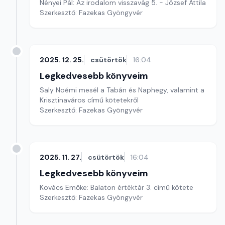
Nényei Pál: Az irodalom visszavág 5. - József Attila
Szerkesztő: Fazekas Gyöngyvér
2025. 12. 25.
csütörtök
16:04
Legkedvesebb könyveim
Saly Noémi mesél a Tabán és Naphegy, valamint a
Krisztinaváros című kötetekről
Szerkesztő: Fazekas Gyöngyvér
2025. 11. 27.
csütörtök
16:04
Legkedvesebb könyveim
Kovács Emőke: Balaton értéktár 3. című kötete
Szerkesztő: Fazekas Gyöngyvér