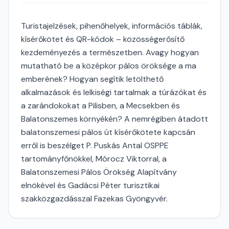
Turistajelzések, pihenőhelyek, információs táblák,
kísérőkötet és QR-kódok – közösségerősítő
kezdeményezés a természetben. Avagy hogyan
mutatható be a középkor pálos öröksége a ma
emberének? Hogyan segítik letölthető
alkalmazások és lelkiségi tartalmak a túrázókat és
a zarándokokat a Pilisben, a Mecsekben és
Balatonszemes környékén? A nemrégiben átadott
balatonszemesi pálos út kísérőkötete kapcsán
erről is beszélget P. Puskás Antal OSPPE
tartományfőnökkel, Mórocz Viktorral, a
Balatonszemesi Pálos Örökség Alapítvány
elnökével és Gadácsi Péter turisztikai
szakközgazdásszal Fazekas Gyöngyvér.