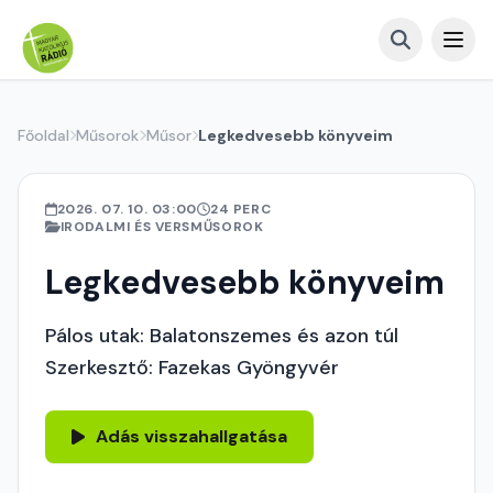
Főoldal
Műsorok
Műsor
Legkedvesebb könyveim
2026. 07. 10. 03:00
24 PERC
IRODALMI ÉS VERSMŰSOROK
Legkedvesebb könyveim
Pálos utak: Balatonszemes és azon túl
Szerkesztő: Fazekas Gyöngyvér
Adás visszahallgatása