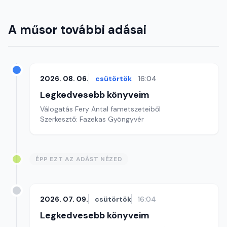
A műsor további adásai
2026. 08. 06.
csütörtök
16:04
Legkedvesebb könyveim
Válogatás Fery Antal fametszeteiből
Szerkesztő: Fazekas Gyöngyvér
ÉPP EZT AZ ADÁST NÉZED
2026. 07. 09.
csütörtök
16:04
Legkedvesebb könyveim