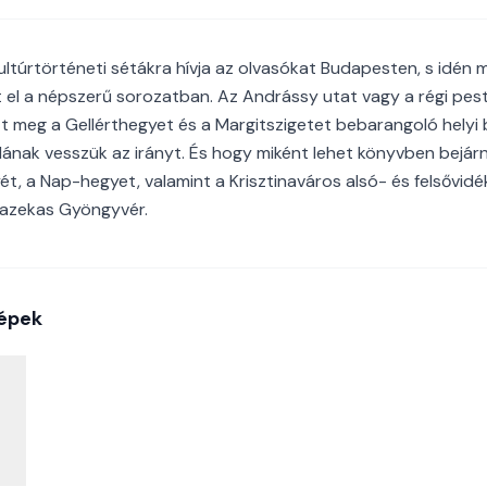
ultúrtörténeti sétákra hívja az olvasókat Budapesten, s idén 
t el a népszerű sorozatban. Az Andrássy utat vagy a régi pest
t meg a Gellérthegyet és a Margitszigetet bebarangoló helyi 
nak vesszük az irányt. És hogy miként lehet könyvben bejárn
t, a Nap-hegyet, valamint a Krisztinaváros alsó- és felsővidé
Fazekas Gyöngyvér.
épek