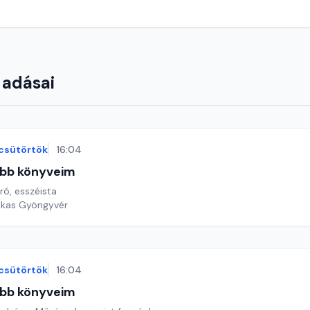
 adásai
csütörtök
16:04
bb könyveim
ró, esszéista
ekas Gyöngyvér
csütörtök
16:04
bb könyveim