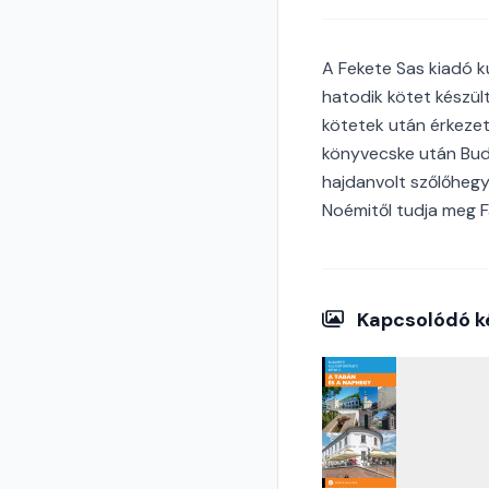
A Fekete Sas kiadó k
hatodik kötet készül
kötetek után érkezet
könyvecske után Budá
hajdanvolt szőlőhegyé
Noémitől tudja meg 
Kapcsolódó k