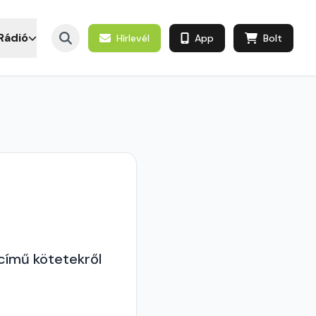
Rádió
Hírlevél
App
Bolt
 című kötetekről