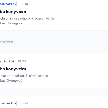
csütörtök
16:04
bb könyveim
rodalom visszavág 5. - József Attila
ekas Gyöngyvér
ST NÉZED
sütörtök
16:04
bb könyveim
alaton értéktár 3. című kötete
ekas Gyöngyvér
csütörtök
16:04