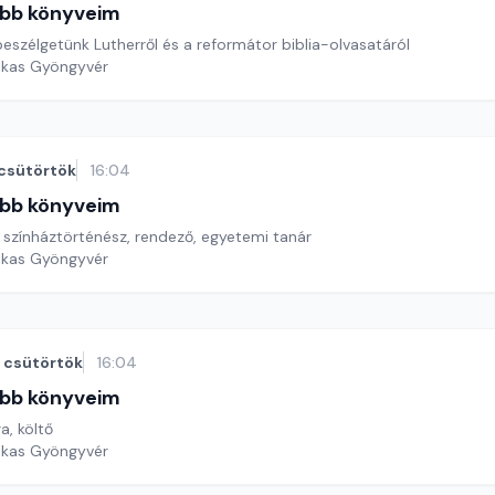
bb könyveim
beszélgetünk Lutherről és a reformátor biblia-olvasatáról
ekas Gyöngyvér
csütörtök
16:04
bb könyveim
 színháztörténész, rendező, egyetemi tanár
ekas Gyöngyvér
csütörtök
16:04
bb könyveim
, költő
ekas Gyöngyvér