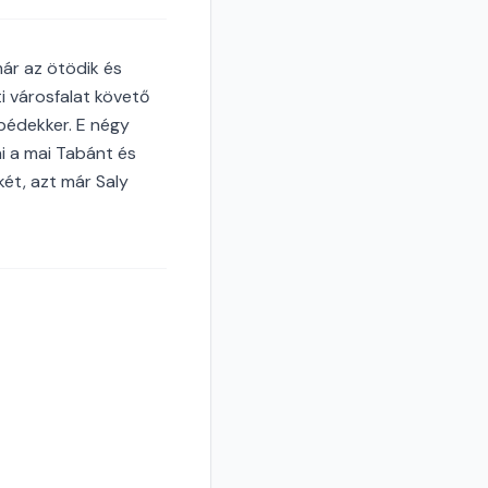
már az ötödik és
i városfalat követő
bédekker. E négy
i a mai Tabánt és
két, azt már Saly