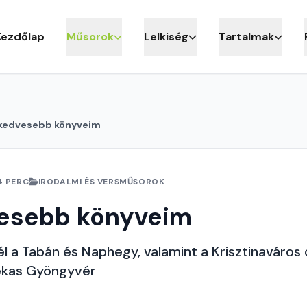
Kezdőlap
Műsorok
Lelkiség
Tartalmak
kedvesebb könyveim
4 PERC
IRODALMI ÉS VERSMŰSOROK
esebb könyveim
 a Tabán és Naphegy, valamint a Krisztinaváros
ekas Gyöngyvér