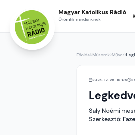
Magyar Katolikus Rádió
Örömhír mindenkinek!
Főoldal
Műsorok
Műsor
Leg
2025. 12. 25. 16:04
2
Legkedv
Saly Noémi mesél
Szerkesztő: Faz