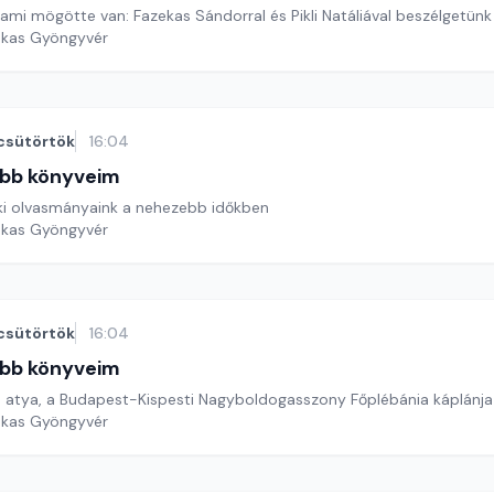
ami mögötte van: Fazekas Sándorral és Pikli Natáliával beszélgetünk
ekas Gyöngyvér
csütörtök
16:04
bb könyveim
ki olvasmányaink a nehezebb időkben
ekas Gyöngyvér
csütörtök
16:04
bb könyveim
atya, a Budapest-Kispesti Nagyboldogasszony Főplébánia káplánja
ekas Gyöngyvér