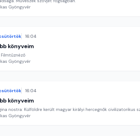
adsága. Művészek szovjet fogságban.
ekas Gyöngyvér
csütörtök
16:04
bb könyveim
 Filmtűznéző
ekas Gyöngyvér
csütörtök
16:04
bb könyveim
na nostra: Külföldre került magyar királyi hercegnők civilizatorikus 
ekas Gyöngyvér