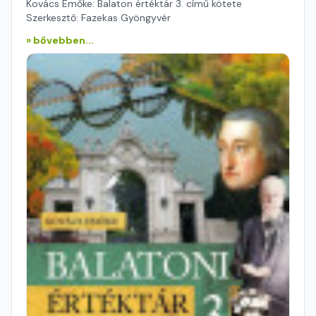
Kovács Emőke: Balaton értéktár 3. című kötete
Szerkesztő: Fazekas Gyöngyvér
» bővebben...