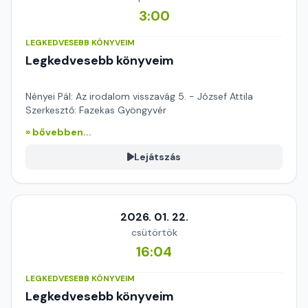
3:00
LEGKEDVESEBB KÖNYVEIM
Legkedvesebb könyveim
Nényei Pál: Az irodalom visszavág 5. - József Attila
Szerkesztő: Fazekas Gyöngyvér
» bővebben...
Lejátszás
2026. 01. 22.
csütörtök
16:04
LEGKEDVESEBB KÖNYVEIM
Legkedvesebb könyveim