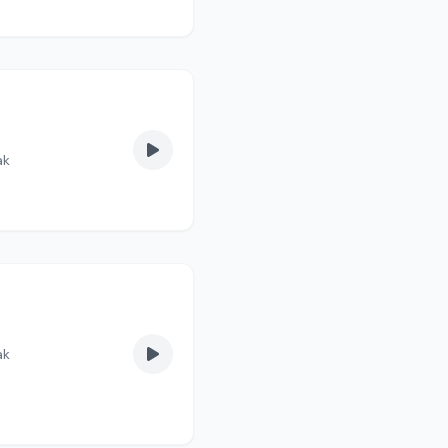
ak
ak