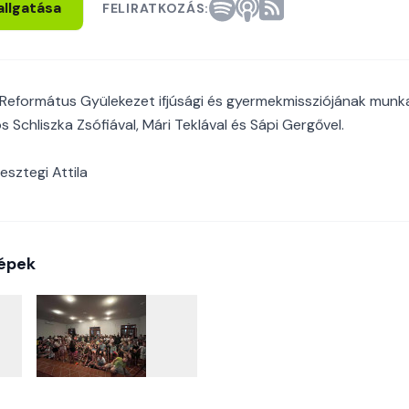
allgatása
FELIRATKOZÁS:
Református Gyülekezet ifjúsági és gyermekmissziójának munka
 Schliszka Zsófiával, Mári Teklával és Sápi Gergővel.
esztegi Attila
épek