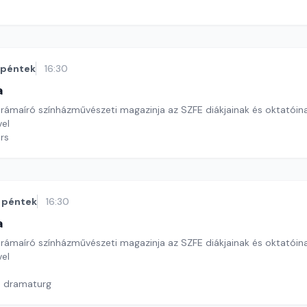
péntek
16:30
a
drámaíró színházművészeti magazinja az SZFE diákjainak és oktatóin
el
rs
péntek
16:30
a
drámaíró színházművészeti magazinja az SZFE diákjainak és oktatóin
el
a dramaturg