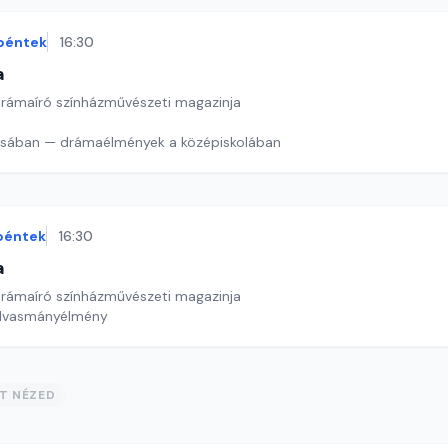
péntek
16:30
a
drámaíró színházművészeti magazinja
A színpad vonzásában — drámaélmények a középiskolában
péntek
16:30
a
drámaíró színházművészeti magazinja
olvasmányélmény
ST NÉZED