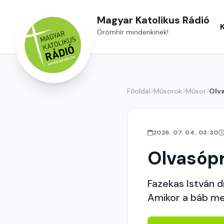
Magyar Katolikus Rádió
Örömhír mindenkinek!
Főoldal
Műsorok
Műsor
Olv
2026. 07. 04. 03:30
Olvasóp
Fazekas István 
Amikor a báb me