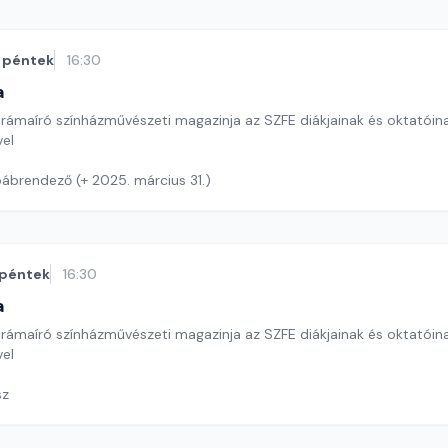
péntek
16:30
a
drámaíró színházművészeti magazinja az SZFE diákjainak és oktatóin
el
bábrendező (+ 2025. március 31.)
péntek
16:30
a
drámaíró színházművészeti magazinja az SZFE diákjainak és oktatóin
el
sz