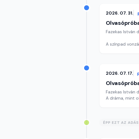
2026. 07. 31.
Olvasóprób
Fazekas István 
2026. 07. 17.
Olvasóprób
Fazekas István 
A dráma, mint 
ÉPP EZT AZ ADÁ