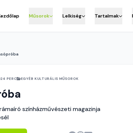
Kezdőlap
Műsorok
Lelkiség
Tartalmak
asópróba
24 PERC
EGYÉB KULTURÁLIS MŰSOROK
róba
drámaíró színházművészeti magazinja
sél