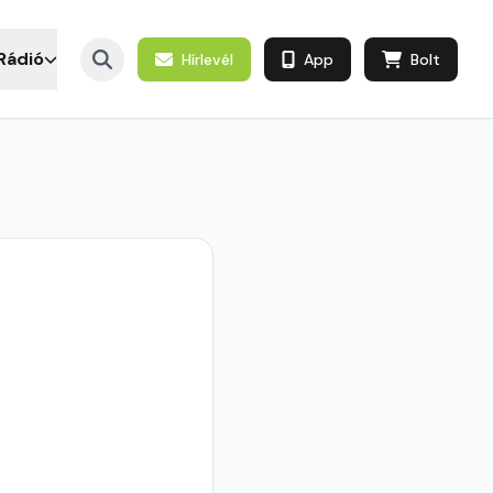
Rádió
Hírlevél
App
Bolt