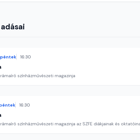
 adásai
péntek
16:30
a
drámaíró színházművészeti magazinja
péntek
16:30
a
drámaíró színházművészeti magazinja az SZFE diákjainak és oktatói