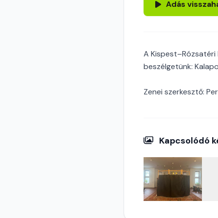
Adás visszah
A Kispest–Rózsatéri 
beszélgetünk: Kalapos
Zenei szerkesztő: Per
Kapcsolódó k