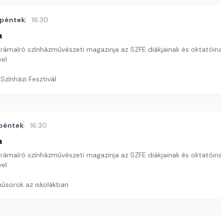
péntek
16:30
a
drámaíró színházművészeti magazinja az SZFE diákjainak és oktatóin
el
 Színházi Fesztivál
péntek
16:30
a
drámaíró színházművészeti magazinja az SZFE diákjainak és oktatóin
el
műsorok az iskolákban