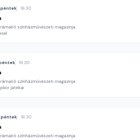
péntek
16:30
a
drámaíró színházművészeti magazinja
esél
péntek
16:30
a
drámaíró színházművészeti magazinja
pkör játékai
péntek
16:30
a
drámaíró színházművészeti magazinja