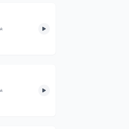
ak
ak