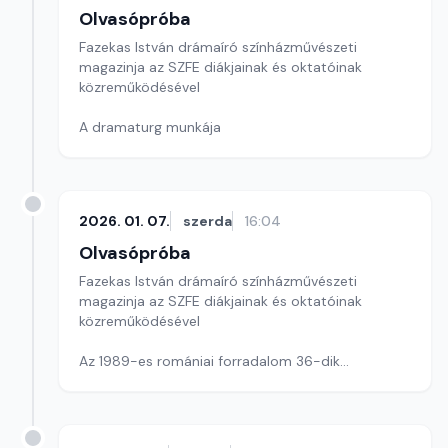
Olvasópróba
Fazekas István drámaíró színházművészeti
magazinja az SZFE diákjainak és oktatóinak
közreműködésével
A dramaturg munkája
2026. 01. 07.
szerda
16:04
Olvasópróba
Fazekas István drámaíró színházművészeti
magazinja az SZFE diákjainak és oktatóinak
közreműködésével
Az 1989-es romániai forradalom 36-dik
évfordulójára: a diktátor ábrázolása a színpadon