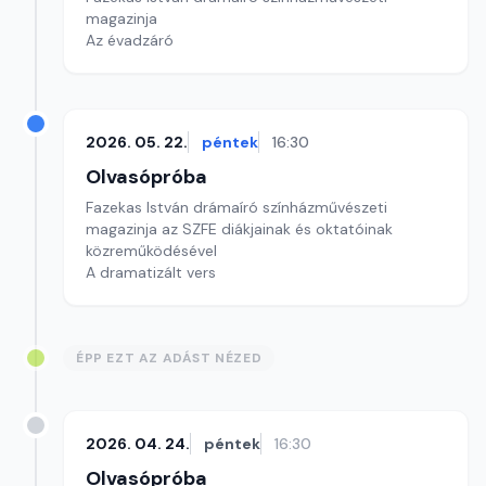
magazinja
Az évadzáró
2026. 05. 22.
péntek
16:30
Olvasópróba
Fazekas István drámaíró színházművészeti
magazinja az SZFE diákjainak és oktatóinak
közreműködésével
A dramatizált vers
ÉPP EZT AZ ADÁST NÉZED
2026. 04. 24.
péntek
16:30
Olvasópróba