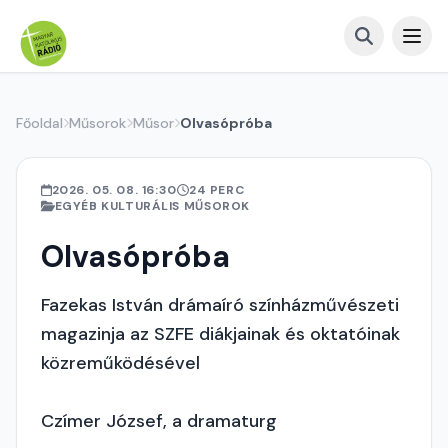
Főoldal
Műsorok
Műsor
Olvasópróba
2026. 05. 08. 16:30
24 PERC
EGYÉB KULTURÁLIS MŰSOROK
Olvasópróba
Fazekas István drámaíró színházművészeti
magazinja az SZFE diákjainak és oktatóinak
közreműködésével
Czímer József, a dramaturg