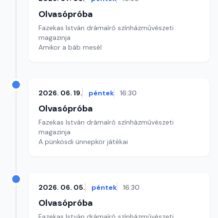
Olvasópróba
Fazekas István drámaíró színházművészeti
magazinja
Amikor a báb mesél
2026. 06. 19.
péntek
16:30
Olvasópróba
Fazekas István drámaíró színházművészeti
magazinja
A pünkösdi ünnepkör játékai
2026. 06. 05.
péntek
16:30
Olvasópróba
Fazekas István drámaíró színházművészeti