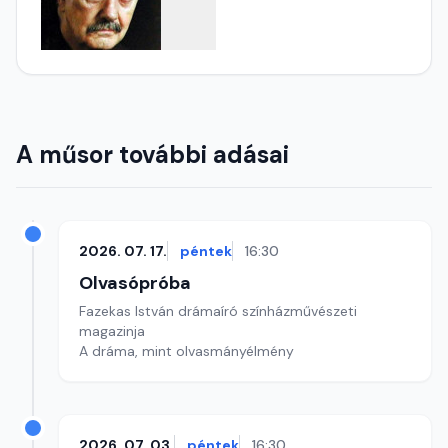
A műsor további adásai
2026. 07. 17.
péntek
16:30
Olvasópróba
Fazekas István drámaíró színházművészeti
magazinja
A dráma, mint olvasmányélmény
2026. 07. 03.
péntek
16:30