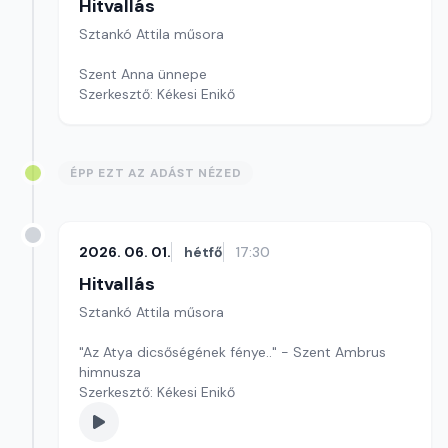
Hitvallás
Sztankó Attila műsora
Szent Anna ünnepe
Szerkesztő: Kékesi Enikő
ÉPP EZT AZ ADÁST NÉZED
2026. 06. 01.
hétfő
17:30
Hitvallás
Sztankó Attila műsora
"Az Atya dicsőségének fénye.." - Szent Ambrus
himnusza
Szerkesztő: Kékesi Enikő