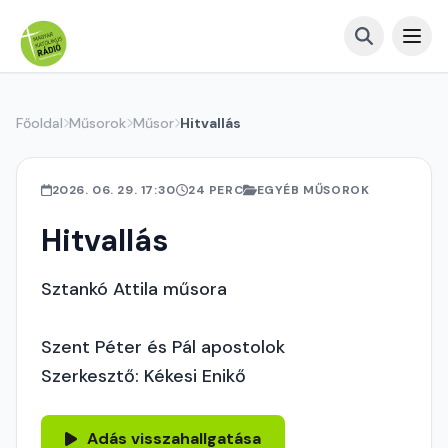
Főoldal
Műsorok
Műsor
Hitvallás
2026. 06. 29. 17:30
24 PERC
EGYÉB MŰSOROK
Hitvallás
Sztankó Attila műsora
Szent Péter és Pál apostolok
Szerkesztő: Kékesi Enikő
Adás visszahallgatása