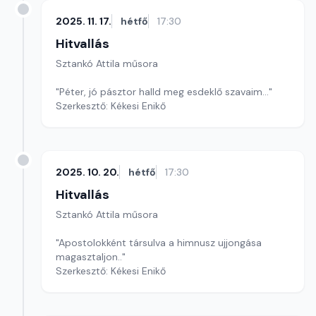
2025. 11. 17.
hétfő
17:30
Hitvallás
Sztankó Attila műsora
"Péter, jó pásztor halld meg esdeklő szavaim..."
Szerkesztő: Kékesi Enikő
2025. 10. 20.
hétfő
17:30
Hitvallás
Sztankó Attila műsora
"Apostolokként társulva a himnusz ujjongása
magasztaljon.."
Szerkesztő: Kékesi Enikő