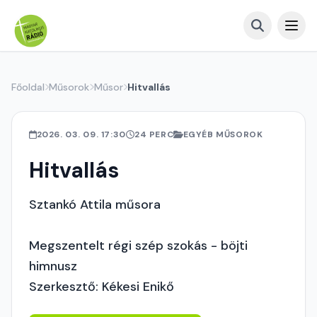
Főoldal
Műsorok
Műsor
Hitvallás
2026. 03. 09. 17:30
24 PERC
EGYÉB MŰSOROK
Hitvallás
Sztankó Attila műsora
Megszentelt régi szép szokás - böjti
himnusz
Szerkesztő: Kékesi Enikő