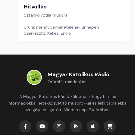
Hitvallás
Sztankó Attila műsora
Urunk mennybemenetelének ünnepén
Szerkesztő: Kékesi Enikő
Magyar Katolikus Rádió
Örömhír mindenkinek!
A Magyar Katolikus Rádió küldetése, hogy hiteles
információkkal, értékközvetítő műsorokkal és lelki táplálékkal
szolgálja hallgatóit. Minden nap, 24 órában.