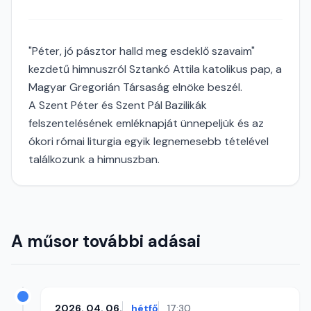
"Péter, jó pásztor halld meg esdeklő szavaim"
kezdetű himnuszról Sztankó Attila katolikus pap, a
Magyar Gregorián Társaság elnöke beszél.
A Szent Péter és Szent Pál Bazilikák
felszentelésének emléknapját ünnepeljük és az
ókori római liturgia egyik legnemesebb tételével
találkozunk a himnuszban.
A műsor további adásai
2026. 04. 06.
hétfő
17:30