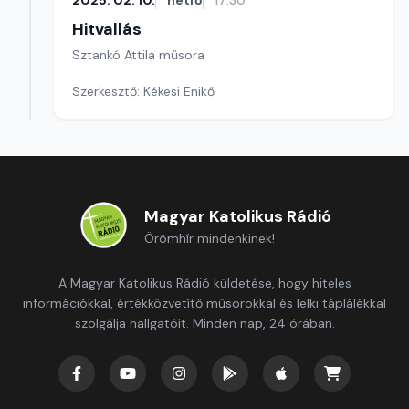
2025. 02. 10.
hétfő
17:30
Hitvallás
Sztankó Attila műsora
Szerkesztő: Kékesi Enikő
Magyar Katolikus Rádió
Örömhír mindenkinek!
A Magyar Katolikus Rádió küldetése, hogy hiteles
információkkal, értékközvetítő műsorokkal és lelki táplálékkal
szolgálja hallgatóit. Minden nap, 24 órában.