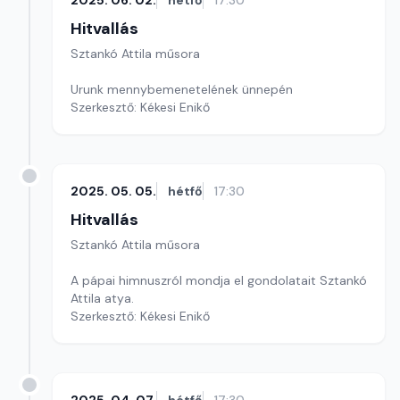
2025. 06. 02.
hétfő
17:30
Hitvallás
Sztankó Attila műsora
Urunk mennybemenetelének ünnepén
Szerkesztő: Kékesi Enikő
2025. 05. 05.
hétfő
17:30
Hitvallás
Sztankó Attila műsora
A pápai himnuszról mondja el gondolatait Sztankó
Attila atya.
Szerkesztő: Kékesi Enikő