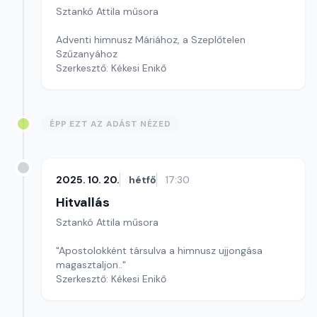
Sztankó Attila műsora
Adventi himnusz Máriához, a Szeplőtelen
Szűzanyához
Szerkesztő: Kékesi Enikő
ÉPP EZT AZ ADÁST NÉZED
2025. 10. 20.
hétfő
17:30
Hitvallás
Sztankó Attila műsora
"Apostolokként társulva a himnusz ujjongása
magasztaljon.."
Szerkesztő: Kékesi Enikő