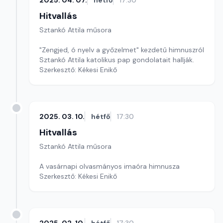
2025. 04. 07.
hétfő
17:30
Hitvallás
Sztankó Attila műsora
"Zengjed, ó nyelv a győzelmet" kezdetű himnuszról
Sztankó Attila katolikus pap gondolatait hallják.
Szerkesztő: Kékesi Enikő
2025. 03. 10.
hétfő
17:30
Hitvallás
Sztankó Attila műsora
A vasárnapi olvasmányos imaóra himnusza
Szerkesztő: Kékesi Enikő