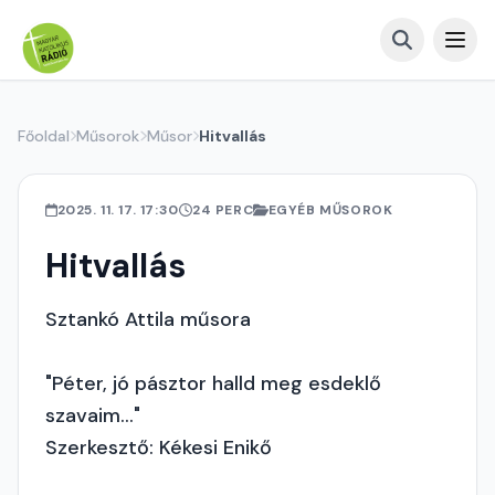
Főoldal
Műsorok
Műsor
Hitvallás
2025. 11. 17. 17:30
24 PERC
EGYÉB MŰSOROK
Hitvallás
Sztankó Attila műsora
"Péter, jó pásztor halld meg esdeklő
szavaim..."
Szerkesztő: Kékesi Enikő