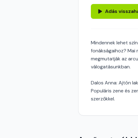
Adás visszah
Mindennek lehet szín
fonákságaihoz? Mai 
megmutatják az arcu
válogatásunkban.
Dalos Anna: Ajtón la
Populáris zene és z
szerzőkkel.