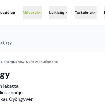
Kezdőlap
Műsorok
Lelkiség
Tartalmak
asójegy
24 PERC
IRODALMI ÉS VERSMŰSOROK
egy
n lakattal
liók zenéje
ekas Gyöngyvér