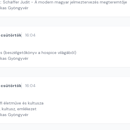
et: Schäffer Judit - A modern magyar jelmeztervezés megteremtője
ekas Gyöngyvér
csütörtök
16:04
és (beszélgetőkönyv a hospice világából)
ekas Gyöngyvér
csütörtök
16:04
fi életműve és kultusza
t, kultusz, emlékezet
ekas Gyöngyvér