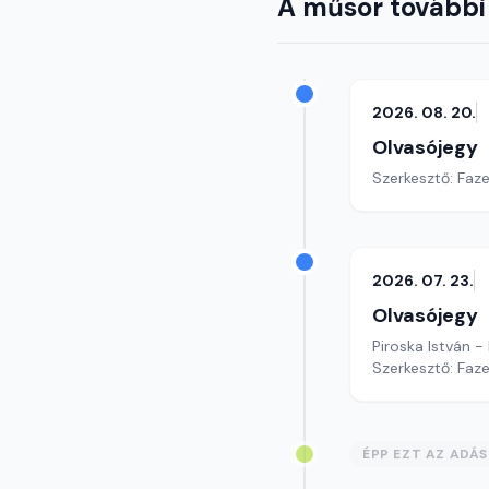
A műsor további
2026. 08. 20.
Olvasójegy
Szerkesztő: Faz
2026. 07. 23.
Olvasójegy
Piroska István -
Szerkesztő: Faz
ÉPP EZT AZ ADÁ