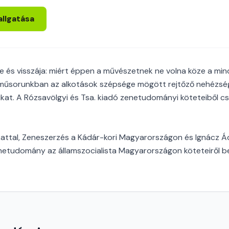
allgatása
e és visszája: miért éppen a művészetnek ne volna köze a min
műsorunkban az alkotások szépsége mögött rejtőző nehézsége
kat. A Rózsavölgyi és Tsa. kiadó zenetudományi köteteiből 
kattal, Zeneszerzés a Kádár-kori Magyarországon és Ignácz Ádá
enetudomány az államszocialista Magyarországon köteteiről b