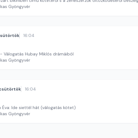
art bikiniben című kötetéről s a zeneszerzők öltözködéséről beszél
ekas Gyöngyvér
sütörtök
16:04
 - Válogatás Hubay Miklós drámáiból
ekas Gyöngyvér
csütörtök
16:04
Éva: Ide siettél hát (válogatás kötet)
ekas Gyöngyvér