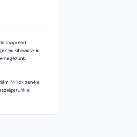
dennapi élet
k és kihívások is
csemegézünk
m: Milliók zenéje,
eszélgetünk a