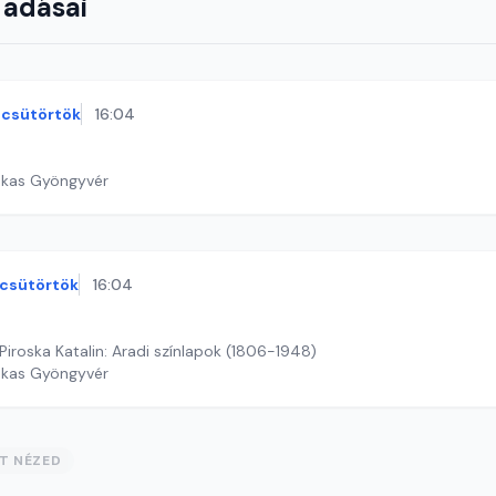
 adásai
csütörtök
16:04
ekas Gyöngyvér
csütörtök
16:04
 Piroska Katalin: Aradi színlapok (1806-1948)
ekas Gyöngyvér
ST NÉZED