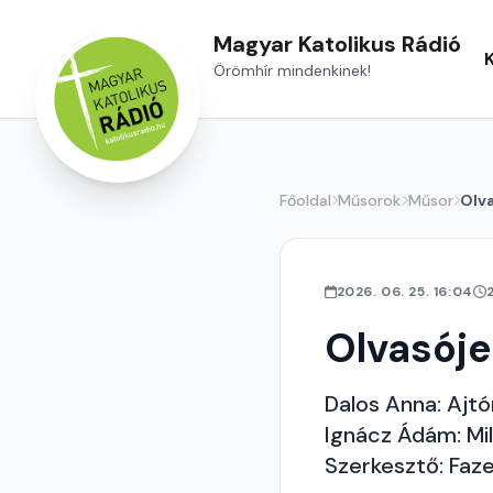
Magyar Katolikus Rádió
Örömhír mindenkinek!
Főoldal
Műsorok
Műsor
Olv
2026. 06. 25. 16:04
Olvasój
Dalos Anna: Ajtó
Ignácz Ádám: Mil
Szerkesztő: Faz