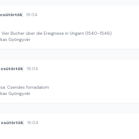
csütörtök
16:04
 Vier Bücher über die Ereignisse in Ungarn (1540–1546)
ekas Gyöngyvér
csütörtök
16:04
osa: Csendes forradalom
ekas Gyöngyvér
csütörtök
16:04