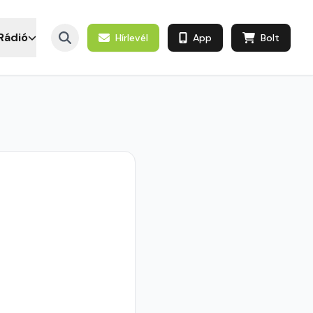
Rádió
Hírlevél
App
Bolt