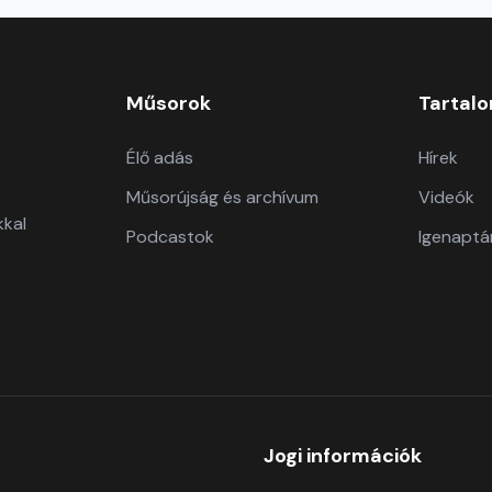
Műsorok
Tartal
Élő adás
Hírek
Műsorújság és archívum
Videók
kkal
Podcastok
Igenaptá
Jogi információk