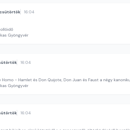
csütörtök
16:04
Hollóidő
ekas Gyöngyvér
sütörtök
16:04
ce Homo - Hamlet és Don Quijote, Don Juan és Faust a négy kanonik
ekas Gyöngyvér
sütörtök
16:04