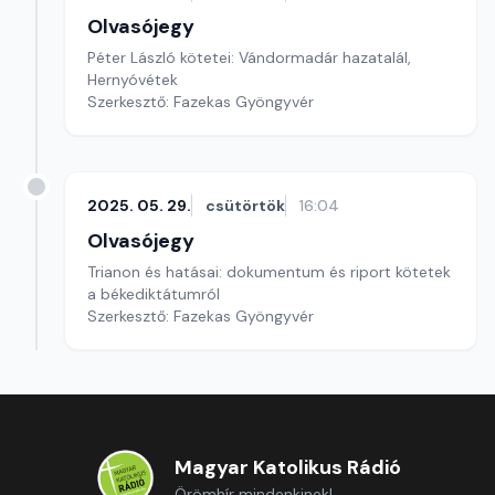
Olvasójegy
Péter László kötetei: Vándormadár hazatalál,
Hernyóvétek
Szerkesztő: Fazekas Gyöngyvér
2025. 05. 29.
csütörtök
16:04
Olvasójegy
Trianon és hatásai: dokumentum és riport kötetek
a békediktátumról
Szerkesztő: Fazekas Gyöngyvér
Magyar Katolikus Rádió
Örömhír mindenkinek!