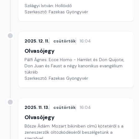
Szilágyi István: Hollóidő
Szerkesztő: Fazekas Gyöngyvér
2025. 12. 11.
csütörtök
16:04
Olvasójegy
Pálfi Ágnes: Ecce Homo - Hamlet és Don Quijote,
Don Juan és Faust a négy kanonikus evangélium
tükréb
Szerkesztő: Fazekas Gyöngyvér
2025. 11. 13.
csütörtök
16:04
Olvasójegy
Bősze Ádám: Mozart bikiniben című kötetéről s a
zeneszerzők öltözködéséről beszélgetünk a
szerzővel