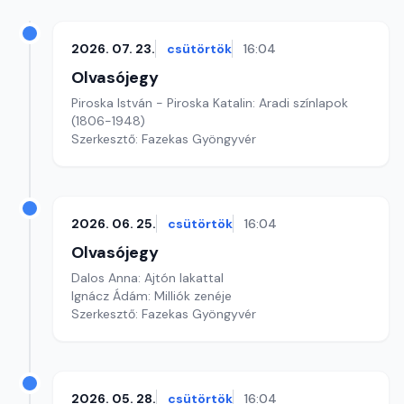
2026. 07. 23.
csütörtök
16:04
Olvasójegy
Piroska István - Piroska Katalin: Aradi színlapok
(1806-1948)
Szerkesztő: Fazekas Gyöngyvér
2026. 06. 25.
csütörtök
16:04
Olvasójegy
Dalos Anna: Ajtón lakattal
Ignácz Ádám: Milliók zenéje
Szerkesztő: Fazekas Gyöngyvér
2026. 05. 28.
csütörtök
16:04