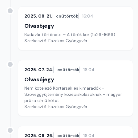
2025. 08. 21.
csütörtök
16:04
Olvasójegy
Budavár története – A török kor (1526-1686)
Szerkesztő: Fazekas Gyöngyvér
2025. 07. 24.
csütörtök
16:04
Olvasójegy
Nem kötelező Kortársak és kimaradók -
Szöveggyűjtemény középiskolásoknak - magyar
próza című kötet
Szerkesztő: Fazekas Gyöngyvér
2025. 06. 26.
csütörtök
16:04