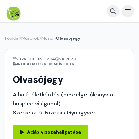
Főoldal
Műsorok
Műsor
Olvasójegy
2026. 03. 05. 16:04
24 PERC
IRODALMI ÉS VERSMŰSOROK
Olvasójegy
A halál életkérdés (beszélgetőkönyv a
hospice világából)
Szerkesztő: Fazekas Gyöngyvér
Adás visszahallgatása