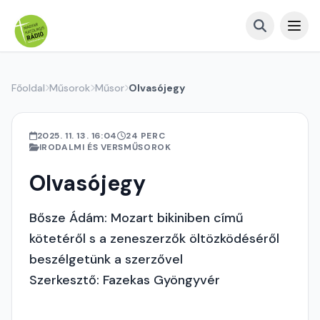
Főoldal
Műsorok
Műsor
Olvasójegy
2025. 11. 13. 16:04
24 PERC
IRODALMI ÉS VERSMŰSOROK
Olvasójegy
Bősze Ádám: Mozart bikiniben című
kötetéről s a zeneszerzők öltözködéséről
beszélgetünk a szerzővel
Szerkesztő: Fazekas Gyöngyvér