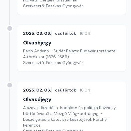
Horváth Gergely Krisztiánnal
Szerkesztő: Fazekas Gyöngyvér
2025. 03. 06.
csütörtök
16:04
Olvasójegy
Papp Adrienn - Sudár Balázs: Budavár története -
A török kor (1526-1686)
Szerkesztő: Fazekas Gyöngyvér
2025. 02. 06.
csütörtök
16:04
Olvasójegy
A szavak lázadása. Irodalom és politika Kazinczy
börtönéveitől a Mozgó Világ-botrányig. -
beszélgetés a kötet szerkesztőjével, Hörcher
Ferenccel