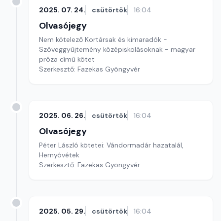
2025. 07. 24.
csütörtök
16:04
Olvasójegy
Nem kötelező Kortársak és kimaradók -
Szöveggyűjtemény középiskolásoknak - magyar
próza című kötet
Szerkesztő: Fazekas Gyöngyvér
2025. 06. 26.
csütörtök
16:04
Olvasójegy
Péter László kötetei: Vándormadár hazatalál,
Hernyóvétek
Szerkesztő: Fazekas Gyöngyvér
2025. 05. 29.
csütörtök
16:04