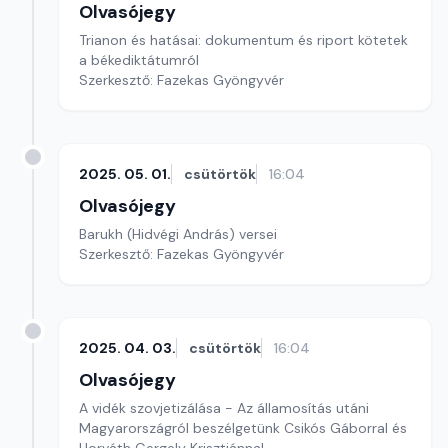
Olvasójegy
Trianon és hatásai: dokumentum és riport kötetek
a békediktátumról
Szerkesztő: Fazekas Gyöngyvér
2025. 05. 01.
csütörtök
16:04
Olvasójegy
Barukh (Hidvégi András) versei
Szerkesztő: Fazekas Gyöngyvér
2025. 04. 03.
csütörtök
16:04
Olvasójegy
A vidék szovjetizálása - Az államosítás utáni
Magyarországról beszélgetünk Csikós Gáborral és