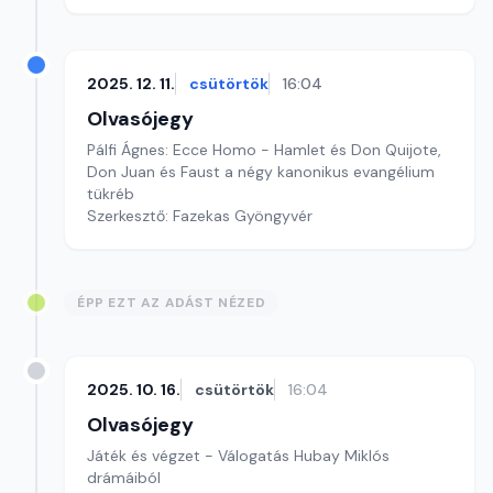
2025. 12. 11.
csütörtök
16:04
Olvasójegy
Pálfi Ágnes: Ecce Homo - Hamlet és Don Quijote,
Don Juan és Faust a négy kanonikus evangélium
tükréb
Szerkesztő: Fazekas Gyöngyvér
ÉPP EZT AZ ADÁST NÉZED
2025. 10. 16.
csütörtök
16:04
Olvasójegy
Játék és végzet - Válogatás Hubay Miklós
drámáiból