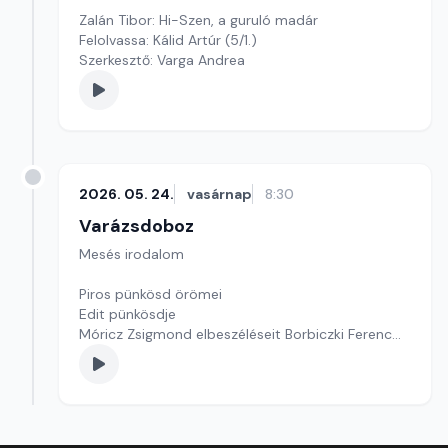
Zalán Tibor: Hi-Szen, a guruló madár
Felolvassa: Kálid Artúr (5/1.)
Szerkesztő: Varga Andrea
2026. 05. 24.
vasárnap
8:30
Varázsdoboz
Mesés irodalom
Piros pünkösd örömei
Edit pünkösdje
Móricz Zsigmond elbeszéléseit Borbiczki Ferenc
olvassa fel.
Szerkesztő: Varga Andrea