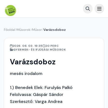
Főoldal
Műsorok
Műsor
Varázsdoboz
2026. 06. 03. 19:35
20 PERC
GYERMEK- ÉS IFJÚSÁGI MŰSOROK
Varázsdoboz
mesés irodalom
1.) Benedek Elek: Furulyás Palkó
Felolvassa: Gáspár Sándor
Szerkesztő: Varga Andrea