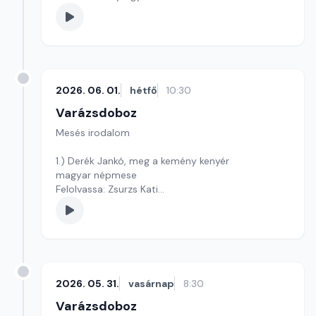
Szerkesztő: Varga Andrea
2026. 06. 01.
hétfő
10:30
Varázsdoboz
Mesés irodalom
1.) Derék Jankó, meg a kemény kenyér
magyar népmese
Felolvassa: Zsurzs Kati
Szerkesztő: Varga Andrea
2026. 05. 31.
vasárnap
8:30
Varázsdoboz