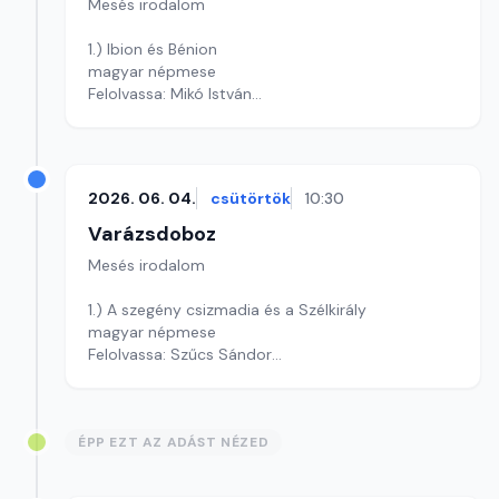
Mesés irodalom
1.) Ibion és Bénion
magyar népmese
Felolvassa: Mikó István
Szerkesztő: Varga Andrea
2026. 06. 04.
csütörtök
10:30
Varázsdoboz
Mesés irodalom
1.) A szegény csizmadia és a Szélkirály
magyar népmese
Felolvassa: Szűcs Sándor
Szerkesztő: Varga Andrea
ÉPP EZT AZ ADÁST NÉZED