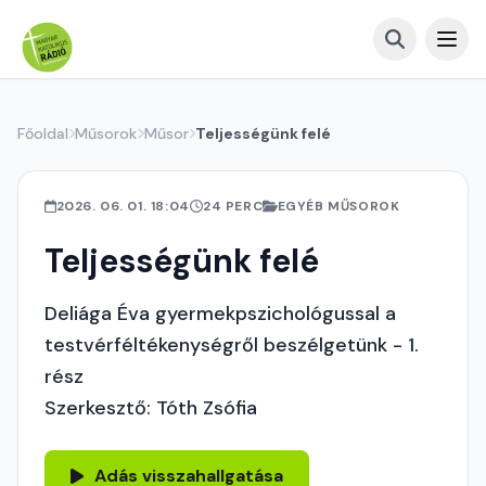
Főoldal
Műsorok
Műsor
Teljességünk felé
2026. 06. 01. 18:04
24 PERC
EGYÉB MŰSOROK
Teljességünk felé
Deliága Éva gyermekpszichológussal a
testvérféltékenységről beszélgetünk - 1.
rész
Szerkesztő: Tóth Zsófia
Adás visszahallgatása