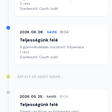
2. rész
Szerkesztő: Csuth Judit
2026. 06. 08.
hétfő
18:04
Teljességünk felé
A gyermekvállalás összetett folyamata
1. rész
Szerkesztő: Csuth Judit
ÉPP EZT AZ ADÁST NÉZED
2026. 05. 25.
hétfő
18:04
Teljességünk felé
Szigeti Lászlóval, az Embertárs című